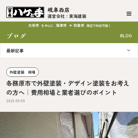
岐阜西店
運営会社：東海建装
大垣市
海津市
羽島市
を中心に
や
周辺で対応可能！
ブログ
BLOG
最新記事
外壁塗装 相場
各務原市で外壁塗装・デザイン塗装をお考え
の方へ｜費用相場と業者選びのポイント
2025.09.09