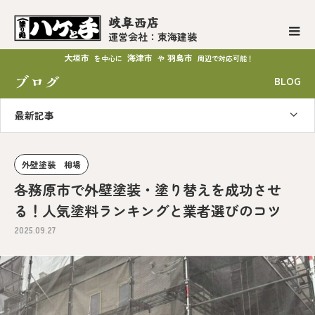
岐阜西店
運営会社：東海建装
大垣市
海津市
羽島市
を中心に
や
周辺で対応可能！
ブログ
BLOG
最新記事
外壁塗装 相場
各務原市で外壁塗装・塗り替えを成功させ
る！人気塗料ランキングと業者選びのコツ
2025.09.27