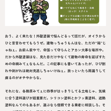
おう、よく来たな！外壁塗装で悩んどるって話だが、オイラから
ひと言言わせてもらうぜ。建物っちゅうもんはな、ただの“箱”じ
ゃねぇ。お前ん家やで、命張って守らんとアカン大事な場所や。
だから外壁塗装はな、見た目だけやなくて建物の寿命を延ばすた
めの命綱みてぇなもんだ。この記事にも書いてあったが、ひび割
れや剥がれは絶対見逃しちゃいけねぇ。放っといたら雨漏りして
腐るのがオチやからな。
それにな、各務原みてぇに四季がはっきりしてる土地じゃ、気候
に合う塗料選びが超重要だ。シリコン塗料とかフッ素塗料、遮熱
塗料なんてのもあるが、選ぶなら信頼できる業者に相談しろ。そ