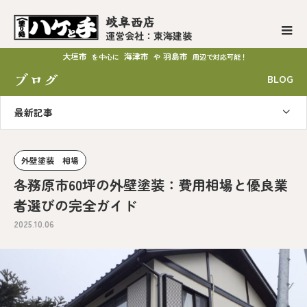
岐阜西店
運営会社：東海建装
大垣市
海津市
羽島市
を中心に
や
周辺で対応可能！
ブログ
BLOG
最新記事
外壁塗装 相場
各務原市60坪の外壁塗装：費用相場と優良業
者選びの完全ガイド
2025.10.06