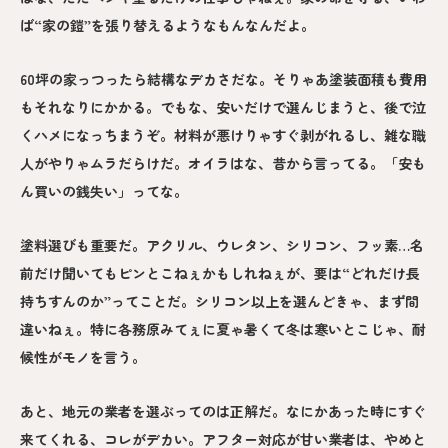
ば“家の鎧”を張り替えるようなもんなんだよ。
60坪の家っつったら結構なデカさだな。そりゃあ塗装面積も費用
もそれなりにかかる。でもな、安いだけで選んじまうと、後で泣
くハメになっちまうぞ。材料が悪けりゃすぐ剥がれるし、雑な職
人がやりゃムラだらけだ。オイラはな、昔から言ってる。「安も
ん買いの銭失い」ってな。
塗料選びも重要だ。アクリル、ウレタン、シリコン、フッ素…名
前だけ聞いてもピンとこねぇかもしれねぇが、要は“どれだけ長
持ちすんのか”ってことだ。シリコン以上を選んどきゃ、まず間
違いねぇ。特に各務原みてぇに夏ゃ暑くて冬は寒いとこじゃ、耐
候性がモノを言う。
あと、地元の業者を選ぶってのは正解だ。なにかあった時にすぐ
来てくれる、コレがデカい。アフター対応が甘い業者は、やめと