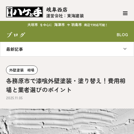
岐阜西店
運営会社：東海建装
大垣市
海津市
羽島市
を中心に
や
周辺で対応可能！
ブログ
BLOG
最新記事
外壁塗装 相場
各務原市で漆喰外壁塗装・塗り替え！費用相
場と業者選びのポイント
2025.11.05