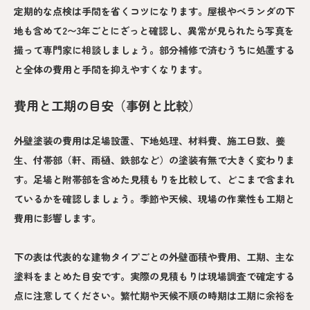
定期的な点検は手間を省くコツになります。屋根やベランダの下
地も含めて2〜3年ごとにざっと確認し、異常が見られたら写真を
撮って専門家に相談しましょう。部分補修で済むうちに処置する
と全体の費用と手間を抑えやすくなります。
費用と工期の目安（事例と比較）
外壁塗装の費用は足場設置、下地処理、材料費、施工日数、養
生、付帯部（軒、雨樋、鉄部など）の塗装有無で大きく変わりま
す。足場と附帯部を含めた見積もりを比較して、どこまで含まれ
ているかを確認しましょう。季節や天候、現場の作業性も工期と
費用に影響します。
下の表は代表的な建物タイプごとの外壁面積や費用、工期、主な
塗料をまとめた目安です。実際の見積もりは現場調査で確定する
点に注意してください。繁忙期や天候不順の時期は工期に余裕を