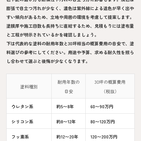
膨張で目立つ汚れが少なく、濃色は紫外線による退色が早く出や
すい傾向があるため、立地や周囲の環境を考慮して提案します。
塗膜厚や施工回数も長持ちに直結するため、見積もりには塗布量
と工程が明示されているかを確認しましょう。
下は代表的な塗料の耐用年数と30坪相当の概算費用の目安で、塗
料選びの参考にしてください。用途や予算、求める耐久性を照ら
し合わせて選ぶと後悔が少なくなります。
耐用年数の
30坪の概算費用
塗料種別
目安
（税抜）
ウレタン系
約5〜8年
60〜90万円
シリコン系
約8〜12年
80〜120万円
フッ素系
約12〜20年
120〜200万円