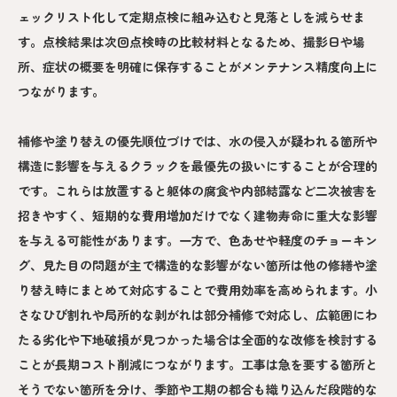
ェックリスト化して定期点検に組み込むと見落としを減らせま
す。点検結果は次回点検時の比較材料となるため、撮影日や場
所、症状の概要を明確に保存することがメンテナンス精度向上に
つながります。
補修や塗り替えの優先順位づけでは、水の侵入が疑われる箇所や
構造に影響を与えるクラックを最優先の扱いにすることが合理的
です。これらは放置すると躯体の腐食や内部結露など二次被害を
招きやすく、短期的な費用増加だけでなく建物寿命に重大な影響
を与える可能性があります。一方で、色あせや軽度のチョーキン
グ、見た目の問題が主で構造的な影響がない箇所は他の修繕や塗
り替え時にまとめて対応することで費用効率を高められます。小
さなひび割れや局所的な剥がれは部分補修で対応し、広範囲にわ
たる劣化や下地破損が見つかった場合は全面的な改修を検討する
ことが長期コスト削減につながります。工事は急を要する箇所と
そうでない箇所を分け、季節や工期の都合も織り込んだ段階的な