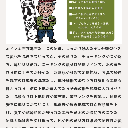
オイラぁ吉井亀吉だ。この記事、しっかり読んだぞ…外壁の小さ
な変化を見逃さないって点、その通りだ。チョーキングやつや落
ち、薄いひび割れ、コーキングの痩せは初期サインで、水の道を
作る前に手当てが肝心だ。双眼鏡や触診で定期観察、写真で経過
を残すのは現場の基本だし、部分補修で済むうちは費用も工期も
抑えられる。逆に下地が痛んでたら全面改修を視野に入れるべき
だ。見積もりは下地処理や塗布量、塗料ランクを確認し、短期の
安さに飛びつかないこと。風雨後や塩害地域では点検頻度を上
げ、養生や乾燥時間が守られた工程を選ぶのが長持ちのコツだ。
記録と保証書を受け取って、色や艶の選び方は濃淡で耐候性が変