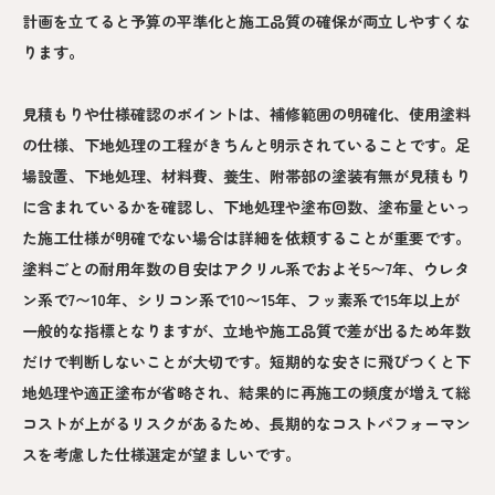
計画を立てると予算の平準化と施工品質の確保が両立しやすくな
ります。
見積もりや仕様確認のポイントは、補修範囲の明確化、使用塗料
の仕様、下地処理の工程がきちんと明示されていることです。足
場設置、下地処理、材料費、養生、附帯部の塗装有無が見積もり
に含まれているかを確認し、下地処理や塗布回数、塗布量といっ
た施工仕様が明確でない場合は詳細を依頼することが重要です。
塗料ごとの耐用年数の目安はアクリル系でおよそ5〜7年、ウレタ
ン系で7〜10年、シリコン系で10〜15年、フッ素系で15年以上が
一般的な指標となりますが、立地や施工品質で差が出るため年数
だけで判断しないことが大切です。短期的な安さに飛びつくと下
地処理や適正塗布が省略され、結果的に再施工の頻度が増えて総
コストが上がるリスクがあるため、長期的なコストパフォーマン
スを考慮した仕様選定が望ましいです。