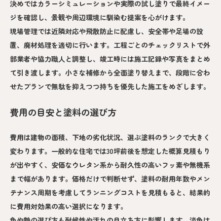
決めではカラーシミュレーションや実際の試し塗りで最終イメー
ジを確認し、景観や周辺環境に馴染む提案を心がけます。
現場管理では近隣対応や飛散防止に配慮し、安全帯や足場の設
置、廃材処理を適切に行います。工程ごとのチェックリストで外
部業者や協力職人と調整し、竣工時には施工記録や写真をまとめ
て引き渡します。小さな補修から全面塗り替えまで、段階に合わ
せたプランで無駄を抑えつつ持ちを優先した施工をめざします。
費用の目安と塗料の選び方
費用は建物の面積、下地の劣化状況、選ぶ塗料のランクで大きく
変わります。一般的な住宅では30坪前後を想定した概算見積もり
が出やすく、安価なウレタン系から耐久性の高いフッ素や無機系
まで幅があります。価格だけで判断せず、塗料の耐用年数やメン
テナンス周期を考慮してランニングコストを見積もると、結果的
に費用対効果の高い選択になります。
色や艶の選び方も耐候性や汚れの目立ち方に影響します。淡色は