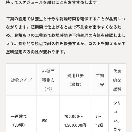
持ってスケジュールを組むことをおすすめします。
工期の設定では養生と十分な乾燥時間を確保することが品質につ
ながります。短期間で仕上げると後で不具合が出やすくなるた
め、見積もりの工程表で乾燥時間や下地処理の有無を確認しまし
ょう。長期的な視点で耐久性を優先するか、コストを抑えるかで
塗料選定の方向性が変わります。
外壁面
代表
費用目安
工期
建物タイプ
積目安
的な
（税抜）
目安
（㎡）
塗料
シリ
コ
一戸建て
700,000〜
7〜
150
ン、
（30坪）
1,200,000円
12日
フッ