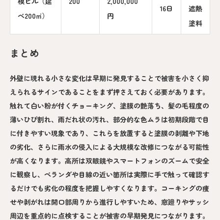
模ビル（延
200
2,000,000
16日
遮熱
べ200㎡）
円
塗料
まとめ
外壁に現れる小さな変化は早期に発見することで被害を小さく抑
えられるサインであることをまず押さえておく必要があります。
触れて白い粉が付くチョーキング、塗膜の艶落ち、髪の毛程度の
薄いひび割れ、雨だれ状の汚れ、部分的な色ムラは初期段階で目
に付きやすい現象であり、これらを放置すると塗膜の剥離や下地
の劣化、さらに雨水の侵入による大規模な改修につながる可能性
が高くなります。高所は双眼鏡やスマートフォンのズームで安全
に観察し、ベランダや目線の近い箇所は実際に手で触って確認す
るだけでも劣化の程度を把握しやすくなります。コーキングの痩
せや剥がれは開口部周りから進行しやすいため、窓廻りやサッシ
周辺を重点的に点検することが被害の早期発見につながります。