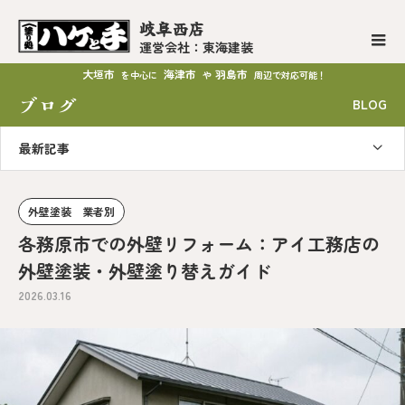
岐阜西店
運営会社：東海建装
大垣市
海津市
羽島市
を中心に
や
周辺で対応可能！
ブログ
BLOG
最新記事
外壁塗装 業者別
各務原市での外壁リフォーム：アイ工務店の
外壁塗装・外壁塗り替えガイド
2026.03.16