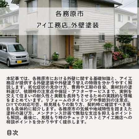
本記事では、各務原市における外壁に関する基礎知識と、アイ工
務店が提供する外壁塗装や外壁塗り替えの特徴を分かりやすく解
説します。劣化症状の見分け方、費用や工期の目安、素材別の塗
料選び、依頼時の注意点や保証・アフターサービスまで、実例を
交えて住まいの耐久性と美観を長持ちさせるための実践的な情報
をまとめています。リフォームのタイミングや季節別の注意点、
DIYでの対応可否、相見積もりの取り方、契約時に確認すべき項
目も具体的に紹介します。各務原市の気候や地域特性を踏まえた
塗料の選び方、メンテナンス計画で無駄な支出を抑えるポイント
も解説。最後に、見積もり時のチェックリストとアイ工務店への
相談ポイントを分かりやすく提示します。
目次