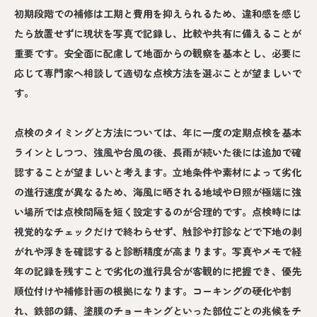
初期段階での補修は工期と費用を抑えられるため、違和感を感じ
たら放置せずに現状を写真で記録し、比較や共有に備えることが
重要です。安全面に配慮して地面からの観察を基本とし、必要に
応じて専門家へ相談して適切な点検方法を選ぶことが望ましいで
す。
点検のタイミングと方法については、年に一度の定期点検を基本
ラインとしつつ、強風や台風の後、長雨が続いた後には追加で確
認することが望ましいと考えます。立地条件や素材によって劣化
の進行速度が異なるため、海風に晒される地域や日照が極端に強
い場所では点検間隔を短く設定するのが合理的です。点検時には
視覚的なチェックだけで終わらせず、触診や打診などで下地の剥
がれや浮きを確認すると診断精度が高まります。写真やメモで経
年の記録を残すことで劣化の進行具合が客観的に把握でき、優先
順位付けや補修計画の根拠になります。コーキングの硬化や割
れ、鉄部の錆、塗膜のチョーキングといった部位ごとの兆候をチ