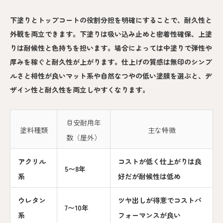
下塗りとトップコートの役割分担を明確にすることで、耐久性と
外観を両立できます。下塗りは吸い込み止めと密着性確保、上塗
りは耐候性と色持ちを担います。場合によっては中塗りで弾性や
厚みを稼ぐと耐久性が上がります。仕上げの質感は無印のシンプ
ルさと相性が良いマット系や自然なつやの低い塗膜を選ぶと、デ
ザイン性と耐久性を両立しやすくなります。
目安耐用年
塗料種類
主な特徴
数（屋外）
アクリル
コストが低く仕上がりは良
5〜8年
系
好だが耐候性は低め
ウレタン
ツヤ出しが得意でコストパ
7〜10年
系
フォーマンスが良い