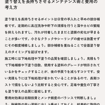
塗り替えを長持ちさせるメンテナンス術と費用の
考え方
塗り替えを長持ちさせるポイントは日常の手入れと早めの部分補
修です。定期的に高圧洗浄や軒下の清掃を行うと藻やカビの繁殖
を抑えられますし、汚れが付着したままだと塗膜の劣化が早まる
ことが多いです。小さなクラックやシーリングの痩せは放置せず
にその都度補修しましょう。部分補修を重ねることで全面塗り替
えのタイミングを延ばせます。
施工時には下地処理や下塗りの品質を確認しましょう。見積もり
で下地補修や下塗り回数、使用する塗料のグレードが明示されて
いるかをチェックすることが、後の手戻りを減らすコツです。安
い見積もりには下地処理が省かれていることがあるので、長期コ
ストで損をしないよう比較すると安心です。足場や養生の丁寧さ
も塗り替えの品質に直結します。
費用対効果は初期投資とメンテ頻度のバランスで判断しましょ
う。耐候性の高い塗料に少し上乗せしておくと、結果的に数回の