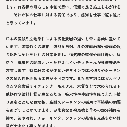
ます。お客様の暮らしを本気で想い、信頼に足る施工を心がける
──それが私の仕事に対する責任であり、感謝を仕事で返す道だ
と思っています。
日本の気候や立地条件による劣化要因の違いも常に念頭に置いて
います。海岸近くの塩害、強烈な日射、冬の凍結融解や豪雨の吹
き込みはそれぞれ別の対策を要し、通気層の確保や雨仕舞い、縁
切り、換気部の配置といった見えにくいディテールが外壁寿命を
左右します。特に軒の出が少ないデザインでは水切りやシーリン
グの耐久性を高める工夫が不可欠です。また素材別にはガルバリ
ウムや窯業系サイディング、モルタル、木質などで求められる下
地処理や塗料仕様が異なるため、吸水性や伸縮性を踏まえた下塗
り選定と適切な目地幅、高耐久シーリングの採用で再塗装の間隔
を延ばすことができます。日常的な目視点検と早めの部分補修を
勧め、苔や汚れ、チョーキング、クラックの兆候を見逃さない習
慣が大きな工事を防ぎます。