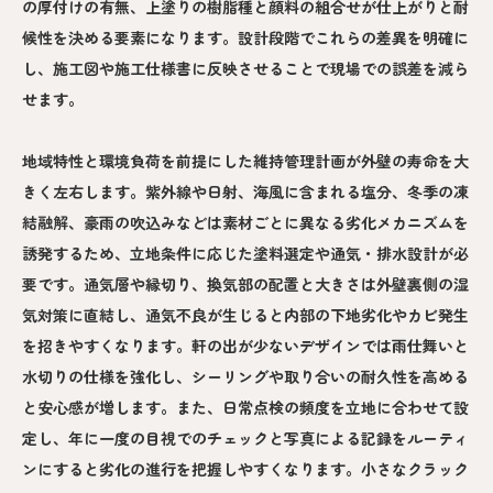
の厚付けの有無、上塗りの樹脂種と顔料の組合せが仕上がりと耐
候性を決める要素になります。設計段階でこれらの差異を明確に
し、施工図や施工仕様書に反映させることで現場での誤差を減ら
せます。
地域特性と環境負荷を前提にした維持管理計画が外壁の寿命を大
きく左右します。紫外線や日射、海風に含まれる塩分、冬季の凍
結融解、豪雨の吹込みなどは素材ごとに異なる劣化メカニズムを
誘発するため、立地条件に応じた塗料選定や通気・排水設計が必
要です。通気層や縁切り、換気部の配置と大きさは外壁裏側の湿
気対策に直結し、通気不良が生じると内部の下地劣化やカビ発生
を招きやすくなります。軒の出が少ないデザインでは雨仕舞いと
水切りの仕様を強化し、シーリングや取り合いの耐久性を高める
と安心感が増します。また、日常点検の頻度を立地に合わせて設
定し、年に一度の目視でのチェックと写真による記録をルーティ
ンにすると劣化の進行を把握しやすくなります。小さなクラック