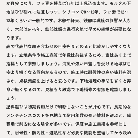
が目安になり、フッ素を使えば15年以上見込めます。モルタル下
地はひび割れに注意しつつ、シリコンで8〜12年、フッ素で12〜
18年くらいが一般的です。木部や軒天、鉄部は環境の影響が大き
く、木部は5〜8年、鉄部は錆の進行次第で早めの処置が必要にな
ります。
表で代表的な組み合わせの目安をまとめると比較がしやすくなり
ます。立地条件や施工品質で年数は前後するため、表はあくまで
指標として参照しましょう。海風や強い日差しを受ける地域は目
安より短くなる傾向があるので、施工時に耐候性の高い塗料を選
ぶか、点検頻度を上げると安心です。下地処理の手間を省くと寿
命が短くなるので、見積もり段階で下地補修の有無を確認しまし
ょう。
塗料選びは初期費用だけで判断しないことが肝心です。長期的な
メンテナンスコストを見据えて耐用年数の長い塗料を選ぶと、総
費用で割安になる場合が多いです。保証や施工実績も参考にし
て、耐候性・防汚性・遮熱性など必要な機能を整理してから決め