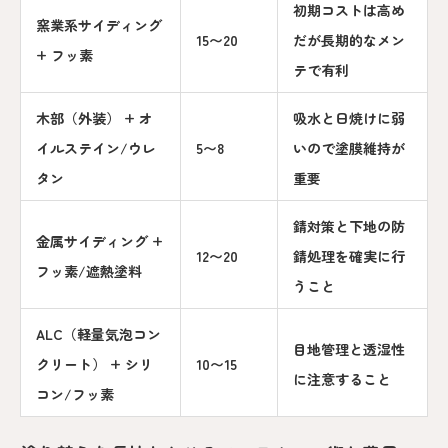
初期コストは高め
窯業系サイディング
15〜20
だが長期的なメン
+ フッ素
テで有利
木部（外装） + オ
吸水と日焼けに弱
イルステイン/ウレ
5〜8
いので塗膜維持が
タン
重要
錆対策と下地の防
金属サイディング +
12〜20
錆処理を確実に行
フッ素/遮熱塗料
うこと
ALC（軽量気泡コン
目地管理と透湿性
クリート） + シリ
10〜15
に注意すること
コン/フッ素