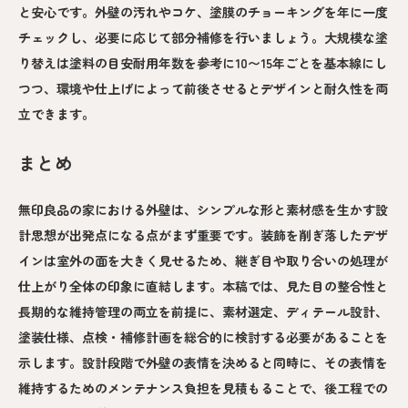
と安心です。外壁の汚れやコケ、塗膜のチョーキングを年に一度
チェックし、必要に応じて部分補修を行いましょう。大規模な塗
り替えは塗料の目安耐用年数を参考に10〜15年ごとを基本線にし
つつ、環境や仕上げによって前後させるとデザインと耐久性を両
立できます。
まとめ
無印良品の家における外壁は、シンプルな形と素材感を生かす設
計思想が出発点になる点がまず重要です。装飾を削ぎ落したデザ
インは室外の面を大きく見せるため、継ぎ目や取り合いの処理が
仕上がり全体の印象に直結します。本稿では、見た目の整合性と
長期的な維持管理の両立を前提に、素材選定、ディテール設計、
塗装仕様、点検・補修計画を総合的に検討する必要があることを
示します。設計段階で外壁の表情を決めると同時に、その表情を
維持するためのメンテナンス負担を見積もることで、後工程での