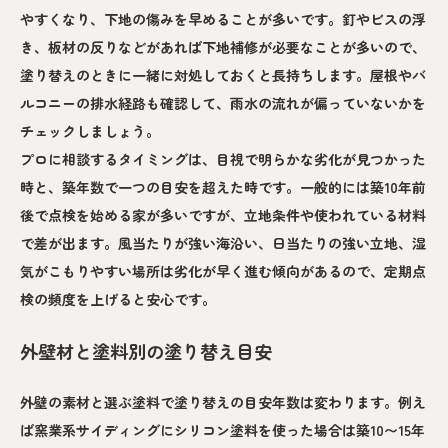
やすくなり、下地の傷みを早めることが多いです。釘やビスの浮
き、板材の反りなどがあれば下地補修が必要なことが多いので、
塗り替えのときに一緒に対処しておくと長持ちします。屋根やバ
ルコニーの排水経路も確認して、雨水の流れが偏っていないかを
チェックしましょう。
プロに相談するタイミングは、目視で明らかな劣化が見つかった
時と、築年数で一つの目安を超えた時です。一般的には築10年前
後で点検を始める家が多いですが、立地条件や使われている材料
で差が出ます。風当たりが強い海沿い、日当たりの強い立地、湿
気がこもりやすい場所は劣化が早く進む傾向があるので、定期点
検の頻度を上げると安心です。
外壁材と塗料別の塗り替え目安
外壁の素材と選ぶ塗料で塗り替えの目安年数は変わります。例え
ば窯業系サイディングにシリコン塗料を使った場合は築10〜15年