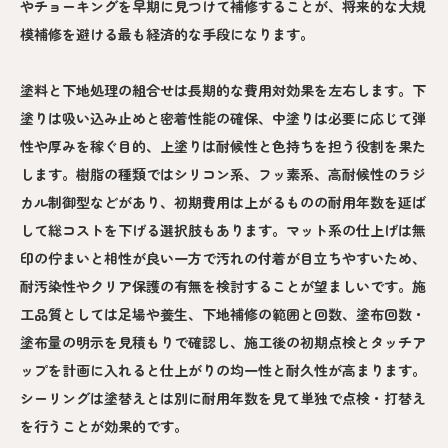
やチョーキングを早期に見つけて補修することが、将来的な大規
模補修を避ける最も経済的な手段になります。
塗料と下地処理の組合せは長期的な費用対効果を左右します。下
塗りは吸い込み止めと密着性能の確保、中塗りは必要に応じて弾
性や厚みを稼ぐ目的、上塗りは耐候性と色持ちを担う役割を果た
します。樹脂の種類ではシリコン系、フッ素系、高耐候性のラジ
カル制御型などがあり、初期費用は上がるものの耐用年数を延ば
して総コストを下げる選択肢もあります。マット系の仕上げは無
印の佇まいと相性が良い一方で汚れの付着が目立ちやすいため、
耐汚染性やクリア保護の有無を検討することが望ましいです。施
工品質としては足場や養生、下地補修の範囲と回数、塗布回数・
塗布量の明示を見積もりで確認し、施工後の初期点検とタッチア
ップを計画に入れると仕上がりの均一性と耐久性が高まります。
シーリングは塗替えとは別に耐用年数を見て単独で点検・打替え
を行うことが効果的です。