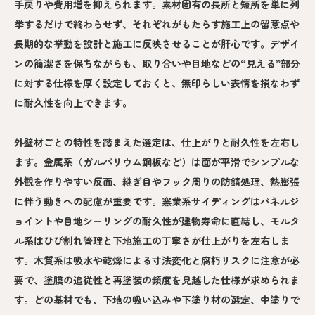
手戻りや費用増を抑えられます。素材固有の長所と短所を単に列
挙するだけで終わらせず、それぞれがもたらす施工上の留意点や
長期的な挙動を設計と施工に反映させることが肝心です。デザイ
ンの簡潔さを保ちながらも、取り合いや目地などの“見える”部分
に対する仕様を厚く設定しておくと、無印らしい表情を損なわず
に耐久性を向上できます。
外壁材ごとの特性を踏まえた選定は、仕上がりと耐久性を左右し
ます。金属系（ガルバリウム鋼板など）は面が平滑でシンプルな
外観を作りやすい反面、継ぎ目やフック周りの防錆処理、熱膨張
に伴う動きへの配慮が重要です。窯業系サイディングはパネルジ
ョイントや目地シーリングの耐久性が建物寿命に直結し、モルタ
ル系はひび割れ管理と下地施工の丁寧さが仕上がりを左右しま
す。木質系は吸水や乾燥による寸法変化と腐朽リスクに注意が必
要で、塗膜の追従性と再塗装の頻度を見越した仕様が求められま
す。どの基材でも、下地の吸い込みや下塗り材の選定、中塗りで