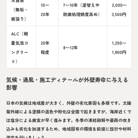
木質系
10〜
7〜10年（塗替えや
2,000〜
（無垢・
20年
防腐処理頻度高め）
3,500円
板張り）
ALC（軽
量気泡コ
20年
1,200〜
8〜12年
ンクリー
程度
1,800円
ト）
気候・通風・施工ディテールが外壁寿命に与える
影響
日本の気候は地域差が大きく、外壁の劣化要因も多様です。太陽
紫外線による塗膜の退色や粉化は全国で起きますが、海岸近くで
は塩分による腐食が早く進みます。冬季の凍結融解や豪雨の吹き
込みも劣化を加速するため、地域固有の環境を前提に設計や材料
選定を行いましょう。