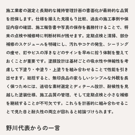
施工業者の選定と長期的な維持管理計画の書面化が最終的な品質
を担保します。仕様を揃えた見積もり比較、過去の施工事例や保
証内容の確認、施工報告書や写真の保存を義務付けることで、将
来の点検や補修時に判断材料が残せます。定期点検と清掃、部分
補修のスケジュールを明確にし、汚れやコケの発生、シーリング
の痩せ、釘やビスの浮きなどのサインを早めに拾う体制を整えて
おくことが重要です。塗膜設計は基材ごとの吸水性や伸縮性を考
慮して下塗り・中塗り・上塗りを組み合わせることで性能を引き
出せます。総括すると、無印良品の家らしいシンプルな外観を長
く保つためには、適切な素材選定とディテール設計、耐候性を見
越した塗装仕様、施工品質の管理、そして定期点検と小さな補修
を継続することが不可欠です。これらを計画的に組み合わせるこ
とで見た目と耐久性の両立が図れると結論づけられます。
野川代表からの一言