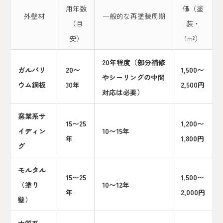
用年数
価（塗
外壁材
一般的な再塗装周期
（目
装・
安）
1m²）
20年程度（部分補修
ガルバリ
20〜
1,500〜
やシーリングの中間
ウム鋼板
30年
2,500円
対応は必要）
窯業系サ
15〜25
1,200〜
イディン
10〜15年
年
1,800円
グ
モルタル
15〜25
1,500〜
（塗り
10〜12年
年
2,000円
壁）