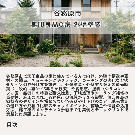
各務原市で無印良品の家に住んでいる方に向け、外壁の構造や素
材別の弱点、チョーキングやクラック、コーキングの劣化など劣
化サインの見分け方を詳述し、外壁塗装・外壁塗り替えの最適時
期（一般的に築8〜15年目が目安）や費用感、塗料（シリコン・
フッ素・無機）の特徴と耐久性差、下地処理やシーリング補修の
重要性、施工の流れ、各務原市の気候が与える影響、無印良品の
家特有のデザインを損なわない色選びや仕上げのコツ、地元業者
の選び方や見積り比較のチェックポイント、補助金や保証の活用
方法、施工後のメンテナンス計画までを実例とチェックリストで
実践的に解説します。
目次