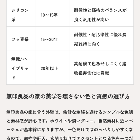
シリコン
耐候性と価格のバランスが
10〜15年
系
良く汎用性が高い
耐候性・耐汚染性に優れ長
フッ素系
15〜20年
期維持に向く
無機/ハ
高耐候で色あせしにくく建
イブリッ
20年以上
物長寿命化に貢献
ド
無印良品の家の美学を壊さない色と質感の選び方
無印良品の家に合う外壁は、余計な主張を避けるシンプルな色調
と素材感が肝心です。ホワイトや淡いグレー、自然素材に近いベ
ージュが基本線になりますが、一色だけではのっぺりしやすくな
るので、窓枠や軒天、玄関まわりでアクセントとなる色を一つだ