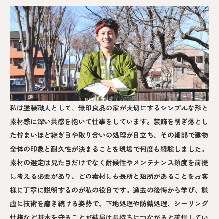
私は塗装職人として、無印良品の家が大切にするシンプルな形と
素材感に深い共感を抱いて仕事をしています。装飾を削ぎ落とし
た佇まいほど継ぎ目や取り合いの処理が目立ち、その細部で建物
全体の印象と耐久性が決まることを現場で何度も経験しました。
素材の選定は見た目だけでなく耐候性やメンテナンス頻度を前提
に考える必要があり、どの素材にも長所と短所があることをお客
様に丁寧に説明するのが私の役目です。過去の後悔から学び、謙
虚に技術を磨き続ける姿勢で、下地処理や防錆処理、シーリング
仕様など基本を守ることが結局は長持ちにつながると確信してい