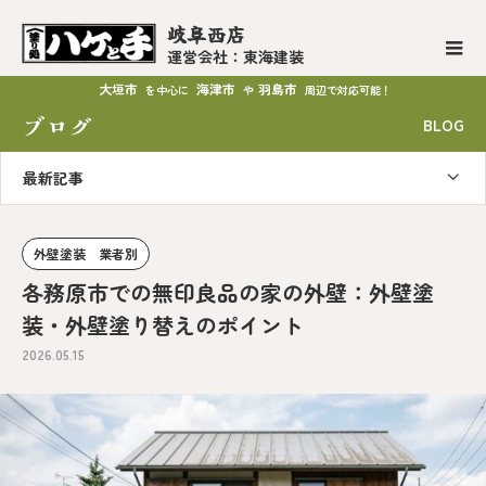
岐阜西店
運営会社：東海建装
大垣市
海津市
羽島市
を中心に
や
周辺で対応可能！
ブログ
BLOG
最新記事
外壁塗装 業者別
各務原市での無印良品の家の外壁：外壁塗
装・外壁塗り替えのポイント
2026.05.15