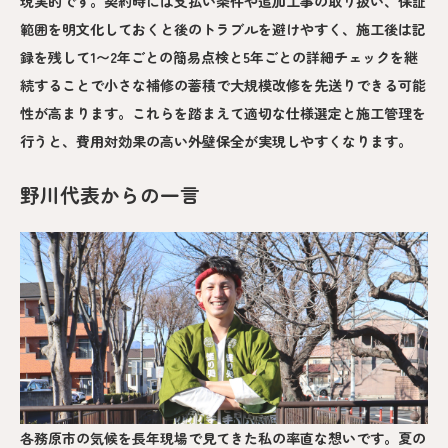
現実的です。契約時には支払い条件や追加工事の取り扱い、保証
範囲を明文化しておくと後のトラブルを避けやすく、施工後は記
録を残して1〜2年ごとの簡易点検と5年ごとの詳細チェックを継
続することで小さな補修の蓄積で大規模改修を先送りできる可能
性が高まります。これらを踏まえて適切な仕様選定と施工管理を
行うと、費用対効果の高い外壁保全が実現しやすくなります。
野川代表からの一言
各務原市の気候を長年現場で見てきた私の率直な想いです。夏の