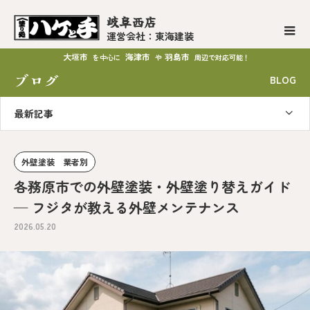
岐阜西店
運営会社：東海建装
大垣市
海津市
羽島市
を中心に
や
周辺で対応可能！
ブログ
BLOG
最新記事
外壁塗装 業者別
各務原市での外壁塗装・外壁塗り替えガイド
— フジタが教える外壁メンテナンス
2026.05.20