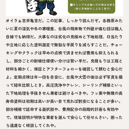
オイラぁ吉井亀吉だ。この記事、しっかり読んだぞ。各務原みた
いに夏の湿気や冬の寒暖差、台風の飛来物で外壁が痛む話は職人
目線でも納得だ。大事なのは劣化の見極めと下地処理、日当たり
や立地に応じた塗料選定で無駄な手戻りを減らすことだ。チョー
キングやクラックは早めの点検で済ませれば費用も抑えられる
し、部分ごとの耐候仕様使い分けは賢い手だ。見積もりは工程と
材料を細かく、保証とアフターフォローを確認して頼むと安心だ
よ。定期点検は年一回を目安に、台風や大雪の後は必ず写真を撮
って経年比較しとき。高圧洗浄やケレン、シーリング補修といっ
た下地処理を手抜きせん業者は避けるべきや。フッ素や無機の長
寿命塗料は初期は高いが長い目で見れば割安になることが多い。
部分補修で延命する選択肢や、費用配分の段階的計画も有効や
で。現場説明が明快な業者を選んで安心して任せんさい。困った
ら遠慮なく相談してくれや。