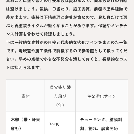
素材ごとに塗り替えの目安年数は変わるので、築年数だけの判断
は避けましょう。気候、日当たり、施工品質、前回の塗料種類で
差が出ます。塗装は下地処理と密着が命なので、見た目だけで選
ぶと再塗装サイクルが短くなることがあります。保証やメンテナ
ンス計画も合わせて確認しましょう。
下は一般的な素材別の目安と代表的な劣化サインをまとめた一覧
です。地域差や施工条件で前後するので参考値として扱ってくだ
さい。早めの点検で小さな不具合を潰しておくと、長期的なコス
トは抑えられます。
目安塗り替
素材
え周期
主な劣化サイン
（年）
木部（帯・軒天
チョーキング、塗膜剥
7〜10
含む）
離、割れ、腐食開始