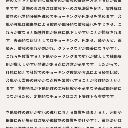
差の大きさと局所的な環境要因が塗膜の寿命を左右する点が最重
要です。夏季の高温多湿は塗膜下への湿気滞留を招き、紫外線は
塗料の化学的分解を進めてチョーキングや色あせを早めます。台
風や強風は飛来物による擦過や部分的な塗膜薄化を生じさせ、こ
れらが重なると保護性能が急速に低下しやすいことが観察されま
す。表面的な症状としてはチョーキング、色あせ、藻やカビ、雨
染み、塗膜の膨れや剥がれ、クラックなどが顕著になりやすく、
これらを放置すると下地やシーリングまで劣化が拡大して補修費
用が増大しやすい特徴がある点に注意が必要です。したがって、
目視に加えて触診でのチョーキング確認や写真による経年比較、
台風や大雪後の速やかな点検を習慣化することが合理的だといえ
ます。早期発見が下地処理の工程短縮や不必要な全面改修回避に
つながるため、定期的なチェックはコスト管理上も有益です。
立地条件の違いが劣化の進行に与える影響を踏まえると、河川や
田畑に近い場所は湿気や飛散物の影響を受けやすく、道路沿いは