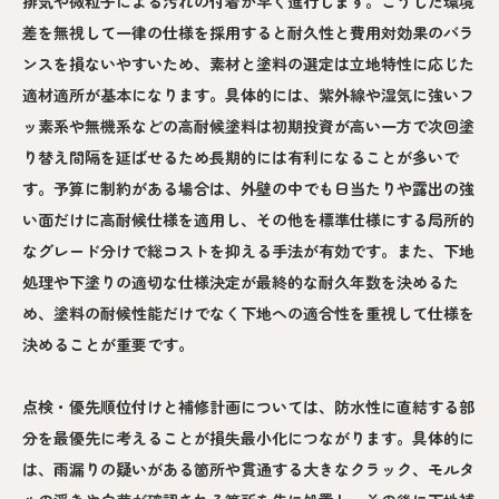
排気や微粒子による汚れの付着が早く進行します。こうした環境
差を無視して一律の仕様を採用すると耐久性と費用対効果のバラ
ンスを損ないやすいため、素材と塗料の選定は立地特性に応じた
適材適所が基本になります。具体的には、紫外線や湿気に強いフ
ッ素系や無機系などの高耐候塗料は初期投資が高い一方で次回塗
り替え間隔を延ばせるため長期的には有利になることが多いで
す。予算に制約がある場合は、外壁の中でも日当たりや露出の強
い面だけに高耐候仕様を適用し、その他を標準仕様にする局所的
なグレード分けで総コストを抑える手法が有効です。また、下地
処理や下塗りの適切な仕様決定が最終的な耐久年数を決めるた
め、塗料の耐候性能だけでなく下地への適合性を重視して仕様を
決めることが重要です。
点検・優先順位付けと補修計画については、防水性に直結する部
分を最優先に考えることが損失最小化につながります。具体的に
は、雨漏りの疑いがある箇所や貫通する大きなクラック、モルタ