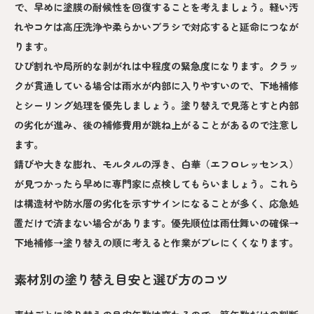
で、早めに塗膜の耐候性を回復することを考えましょう。軽い汚
れやコケは高圧洗浄や柔らかいブラシで対応すると延命につなが
ります。
ひび割れや局所的な剥がれは中程度の緊急度になります。クラッ
クが貫通している場合は雨水が内部に入りやすいので、下地補修
とシーリング処理を優先しましょう。塗り替えで見落とすと内部
の劣化が進み、後の補修費用が跳ね上がることがあるので注意し
ます。
錆びや大きな膨れ、モルタルの浮き、白華（エフロレッセンス）
が見つかったら早めに専門家に点検してもらいましょう。これら
は構造材や防水層の劣化を示すサインになることが多く、応急処
置だけで済まない場合があります。優先順位は雨仕舞いの確保→
下地補修→塗り替えの順に考えると作業がブレにくくなります。
素材別の塗り替え目安と選び方のコツ