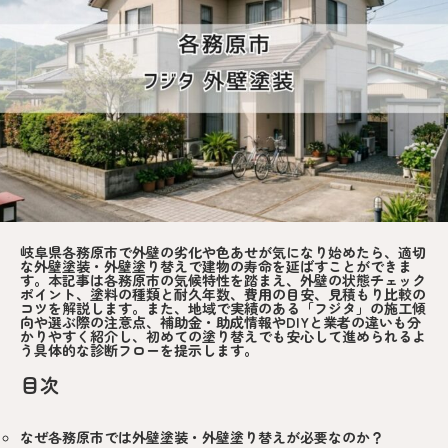
岐阜県各務原市で外壁の劣化や色あせが気になり始めたら、適切
な外壁塗装・外壁塗り替えで建物の寿命を延ばすことができま
す。本記事は各務原市の気候特性を踏まえ、外壁の状態チェック
ポイント、塗料の種類と耐久年数、費用の目安、見積もり比較の
コツを解説します。また、地域で実績のある「フジタ」の施工傾
向や選ぶ際の注意点、補助金・助成情報やDIYと業者の違いも分
かりやすく紹介し、初めての塗り替えでも安心して進められるよ
う具体的な診断フローを提示します。
目次
なぜ各務原市では外壁塗装・外壁塗り替えが必要なのか？