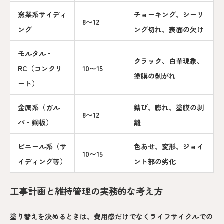
窯業系サイディ
チョーキング、シーリ
8〜12
ング
ング切れ、表面の欠け
モルタル・
クラック、白華現象、
RC（コンクリ
10〜15
塗膜の剥がれ
ート）
金属系（ガル
錆び、膨れ、塗膜の剥
8〜12
バ・鋼板）
離
ビニール系（サ
色あせ、変形、ジョイ
10〜15
イディング等）
ント部の劣化
工事計画と維持管理の実務的な考え方
塗り替えを決めるときは、費用感だけでなくライフサイクルでの