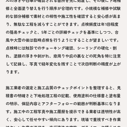
ルの浮きや白華が確認される箇所を先に処置し、その後に下地補
修と全面塗り替えを行う順序が合理的です。小規模な補修や試験
的な部分補修で素材との相性や施工性を確認すると安心感が高ま
り、無駄な工程を減らすことができます。点検頻度は年1回程度
の簡易チェックと、5年ごとの詳細チェックを基準にしつつ、台
風や大雪の後は臨時点検を行うようにすることが望ましいです。
点検時には触診でのチョーキング確認、シーリングの硬化・割
れ、塗膜の浮きや剥がれ、窓周りや庇の裏などの死角を特に注意
して記録し、写真で経年変化を残すことで次回判断の精度が上が
ります。
施工業者の選定と施工品質のチェックポイントを整理すると、見
積書の明確さと下地処理工程の記載、使用塗料の仕様書と塗布量
の明示、保証内容とアフターフォローの範囲が判断基準になりま
す。施工中の工程写真や施工履歴を提示できる業者は透明性が高
く、安心して任せやすい傾向にあります。現場で重視すべき作業