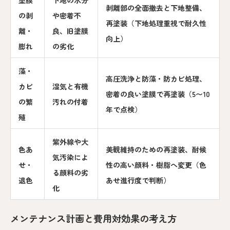
剥離部の全面撤去と下地整備、
の剥
や密着不
再塗装（下地処理重視で耐久性
離・
良、旧塗膜
向上）
膨れ
の劣化
藻・
高圧洗浄と防藻・防カビ処理、
カビ
湿気と有機
密着の良い塗膜で再塗装（5〜10
の繁
汚れの付着
年で点検）
殖
紫外線や大
色あ
美観維持のための再塗装、耐候
気汚染によ
せ・
性の高い顔料・樹脂へ変更（色
る顔料の劣
退色
あせ進行度で判断）
化
メンテナンス計画と費用対効果の考え方