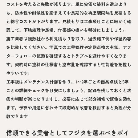
コストを考えると失敗が減ります。単に安価な塗料を選ぶより
も、防水性や耐候性を踏まえて中長期的な再塗装間隔を見積もる
と総合コストが下がります。見積もりは工事項目ごとに細かく確
認して、下地処理や足場、付帯部の扱いを明確にしましょう。
施工業者は複数社から相見積もりを取り、過去施工例や保証内容
を比較してください。写真での工程管理や定期点検の有無、アフ
ターフォローの範囲を確認するとトラブルを避けやすくなりま
す。契約時に塗料の仕様書と塗布量を確認すると性能差を把握し
やすいです。
工事後はメンテナンス計画を作り、1〜2年ごとの簡易点検と5年
ごとの詳細チェックを目安にしましょう。記録を残しておくと次
回の判断が楽になりますし、必要に応じて部分補修で延命を図れ
ます。予算や用途に合わせて段階的な改善を検討すると負担が分
散できます。
信頼できる業者としてフジタを選ぶべきポイ