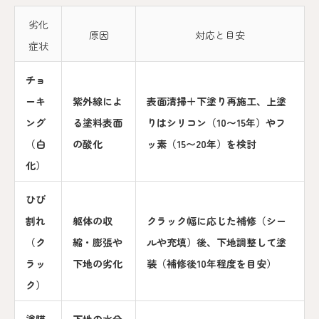
劣化
原因
対応と目安
症状
チョ
ーキ
紫外線によ
表面清掃＋下塗り再施工、上塗
ング
る塗料表面
りはシリコン（10〜15年）やフ
（白
の酸化
ッ素（15〜20年）を検討
化）
ひび
割れ
躯体の収
クラック幅に応じた補修（シー
（ク
縮・膨張や
ルや充填）後、下地調整して塗
ラッ
下地の劣化
装（補修後10年程度を目安）
ク）
塗膜
下地の水分