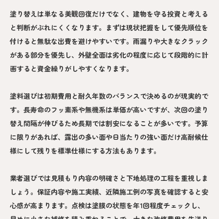
塗り替えは単なる美観回復だけでなく、建物を守る投資と考える
と判断がぶれにくくなります。まずは現状把握をして優先順位を
付けると無駄な出費を避けやすいです。雨漏りや大きなクラック
がある部分を優先し、外壁全面は劣化の程度に応じて段階的に計
画すると資金繰りがしやすくなります。
塗料選びは初期費用と耐久年数のバランスで決めるのが現実的で
す。長寿命のフッ素系や無機系は単価が高いですが、次回の塗り
替え間隔が伸びるため長期では割安になることが多いです。予算
に限りがあれば、露出の多い面や日当たりの強い面だけ高耐候仕
様にして残りを標準仕様にする方法もあります。
業者選びでは見積もり内容の明確さと下地処理の工程を重視しま
しょう。保証内容や施工実績、近隣施工例の写真を確認すると安
心感が高まります。点検は塗膜の状態を年1回程度チェックし、
早めに小さな補修を積み重ねることで、大きな改修費用を先送り