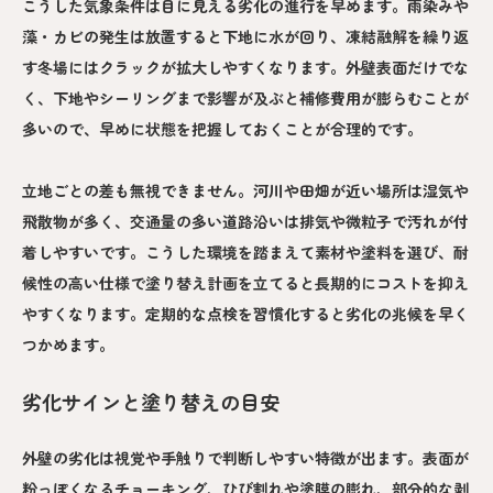
こうした気象条件は目に見える劣化の進行を早めます。雨染みや
藻・カビの発生は放置すると下地に水が回り、凍結融解を繰り返
す冬場にはクラックが拡大しやすくなります。外壁表面だけでな
く、下地やシーリングまで影響が及ぶと補修費用が膨らむことが
多いので、早めに状態を把握しておくことが合理的です。
立地ごとの差も無視できません。河川や田畑が近い場所は湿気や
飛散物が多く、交通量の多い道路沿いは排気や微粒子で汚れが付
着しやすいです。こうした環境を踏まえて素材や塗料を選び、耐
候性の高い仕様で塗り替え計画を立てると長期的にコストを抑え
やすくなります。定期的な点検を習慣化すると劣化の兆候を早く
つかめます。
劣化サインと塗り替えの目安
外壁の劣化は視覚や手触りで判断しやすい特徴が出ます。表面が
粉っぽくなるチョーキング、ひび割れや塗膜の膨れ、部分的な剥