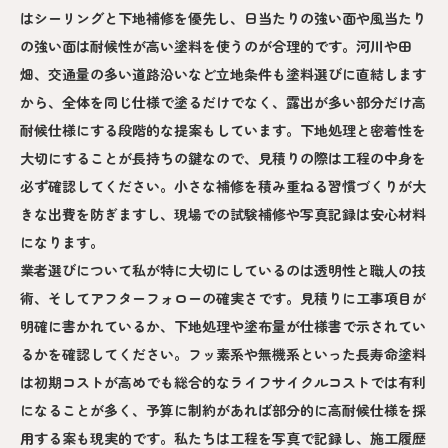
はシーリングと下地補修を優先し、日当たりの強い面や風当たり
の強い面は耐候性が高い塗料を使うのが合理的です。河川や田
畑、交通量の多い道路沿いなど立地条件も塗料選びに直結します
から、全体を同じ仕様で塗るだけでなく、露出が多い部分だけ高
耐候仕様にする段階的な提案もしています。下地処理と密着性を
大切にすることが長持ちの鍵なので、見積りの際は工程の中身を
必ず確認してください。小さな補修を積み重ねる習慣づくりが大
きな出費を防ぎますし、現場での試験補修や写真記録は安心材料
になります。
業者選びについて私が特に大切にしているのは透明性と職人の技
術、そしてアフターフォローの確実さです。見積りに工事項目が
明確に書かれているか、下地処理や塗布量が仕様書で示されてい
るかを確認してください。フッ素系や無機系といった長寿命塗料
は初期コストが高めでも総合的なライフサイクルコストでは有利
になることが多く、予算に制約があれば部分的に高耐候仕様を採
用する案も現実的です。私たちは工程を写真で記録し、施工履歴