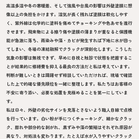
高温多湿や冬の寒暖差、そして強風や台風の影響は外壁塗膜に想
像以上の負担をかけます。湿気が長く残れば塗膜は軟化しやす
く、紫外線は化学的に塗料を傷めてチョーキングや色あせを進行
させます。飛来物による擦り傷や塗膜の薄まりが重なると保護機
能が急激に落ち、雨染みや藻・カビが発生すれば下地に水が回っ
てしまい、冬場の凍結融解でクラックが深刻化します。こうした
気象の影響は無視できず、早めに目視と触診で状態を把握するこ
とが結果的に修繕費を抑える最良の方法だと私は考えています。
判断が難しいときは躊躇せず相談していただければ、現場で確認
した上で的確な優先順位を一緒に整理します。私たちはお客様の
不安に寄り添い、必要な処置を見極めることを第一にしていま
す。
私は日々、外壁の劣化サインを見落とさないよう職人目線で点検
を行っています。白い粉が手につくチョーキング、細かなクラッ
ク、膨れや部分的な剥がれ、黒ずみや藻の繁殖はそれぞれ原因が
異なり、対処法も変わります。たとえば水が入りやすいクラック