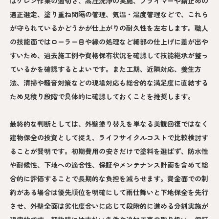
はケレン作業の適切さ、高圧洗浄の実施、プライマーや錆止めの
適正選定、塗り重ね間隔の管理、気温・湿度管理などで、これら
が守られているかどうかが仕上がりの耐久性を左右します。職人
の技能面ではローラー目や縁の処理など細部の仕上げに差が出や
すいため、過去施工例や資格保有状況を確認して技能継承が整っ
ているかを確認するとよいです。また工期、近隣対応、養生方
法、清掃や騒音対策などの現場対応も総合的な満足度に直結する
ため見積り段階で具体的に確認しておくことを推奨します。
最終的な判断としては、外壁塗り替えを単なる美観回復ではなく
建物保全の投資として捉え、ライフサイクルコストで比較検討す
ることが賢明です。初期費用の安さだけで塗料を選ばず、防水性
や耐候性、下地への適合性、保証やメンテナンス計画を含めて総
合的に評価することで長期的な負担を減らせます。資金面での制
約がある場合は優先順位を明確にして雨仕舞いと下地保全を先行
させ、外壁全面は劣化度合いに応じて段階的に進める分割実施が