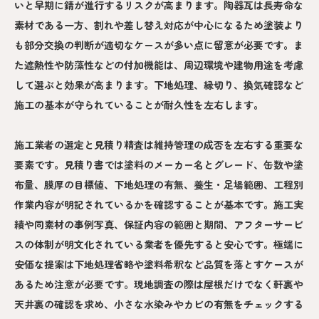
いと早期に錆が進行するリスクが高まります。陶器瓦は長寿命な
素材である一方、割れや差し替え対応が中心になるため塗装より
も部分交換の判断が適切なケースが多い点に留意が必要です。ま
た遮熱性や防藻性などの付加機能は、周辺環境や建物用途を考慮
して選ぶと効果が高まります。下地処理、縁切り、換気確認など
施工の基本が守られていることが耐久性を左右します。
施工業者の選定と見積り精査は維持管理の成否を左右する重要な
要素です。見積り書では塗料のメーカー名とグレード、缶数や塗
布量、膜厚の目標値、下地処理の有無、養生・足場範囲、工程別
作業内容が明記されているかを確認することが基本です。施工実
績や同素材の事例写真、保証内容の範囲と期間、アフターサービ
スの体制が明文化されている業者を優先すると安心です。極端に
安価な提案は下地処理省略や塗料希釈など品質を落とすケースが
あるため注意が必要です。現地調査の際は屋根だけでなく軒裏や
天井裏の確認を求め、小さな水染みやカビの有無をチェックする