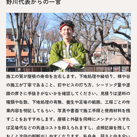
野川代表からの一言
施工の質が屋根の寿命を左右します。下地処理や縁切り、棟や谷
の施工が丁寧であること、釘やビスの打ち方、シーリング量や塗
膜の厚さに手抜きがないかを確認してください。見積りは塗料の
種類や缶数、下地処理の有無、養生や足場の範囲、工程ごとの作
業内容を明記してもらい、写真や書面で施工手順と使用材料を残
すことをおすすめします。屋根と外壁を同時にメンテナンスすれ
ば足場代などの共通コストを抑えられますし、点検記録を残して
おくと次回の判断がしやすくなります。私自身、弱さと向き合い