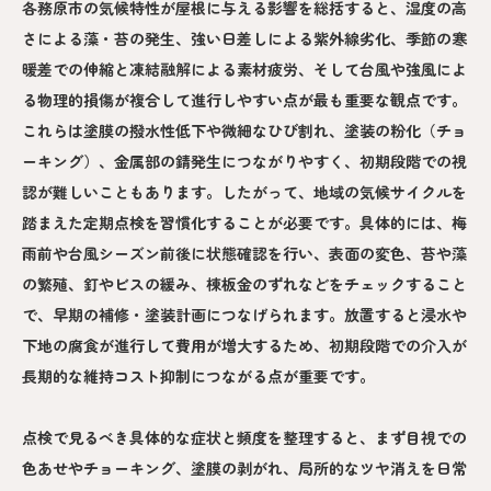
各務原市の気候特性が屋根に与える影響を総括すると、湿度の高
さによる藻・苔の発生、強い日差しによる紫外線劣化、季節の寒
暖差での伸縮と凍結融解による素材疲労、そして台風や強風によ
る物理的損傷が複合して進行しやすい点が最も重要な観点です。
これらは塗膜の撥水性低下や微細なひび割れ、塗装の粉化（チョ
ーキング）、金属部の錆発生につながりやすく、初期段階での視
認が難しいこともあります。したがって、地域の気候サイクルを
踏まえた定期点検を習慣化することが必要です。具体的には、梅
雨前や台風シーズン前後に状態確認を行い、表面の変色、苔や藻
の繁殖、釘やビスの緩み、棟板金のずれなどをチェックすること
で、早期の補修・塗装計画につなげられます。放置すると浸水や
下地の腐食が進行して費用が増大するため、初期段階での介入が
長期的な維持コスト抑制につながる点が重要です。
点検で見るべき具体的な症状と頻度を整理すると、まず目視での
色あせやチョーキング、塗膜の剥がれ、局所的なツヤ消えを日常