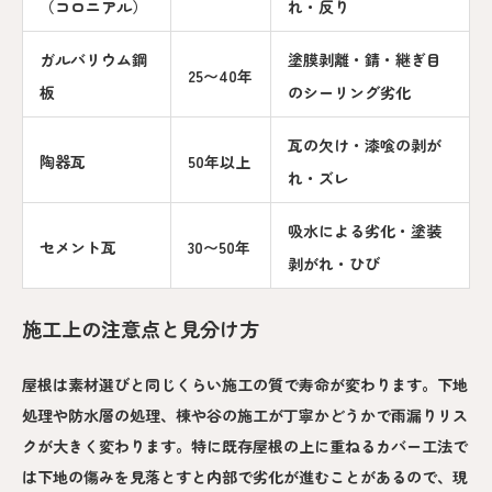
（コロニアル）
れ・反り
ガルバリウム鋼
塗膜剥離・錆・継ぎ目
25〜40年
板
のシーリング劣化
瓦の欠け・漆喰の剥が
陶器瓦
50年以上
れ・ズレ
吸水による劣化・塗装
セメント瓦
30〜50年
剥がれ・ひび
施工上の注意点と見分け方
屋根は素材選びと同じくらい施工の質で寿命が変わります。下地
処理や防水層の処理、棟や谷の施工が丁寧かどうかで雨漏りリス
クが大きく変わります。特に既存屋根の上に重ねるカバー工法で
は下地の傷みを見落とすと内部で劣化が進むことがあるので、現