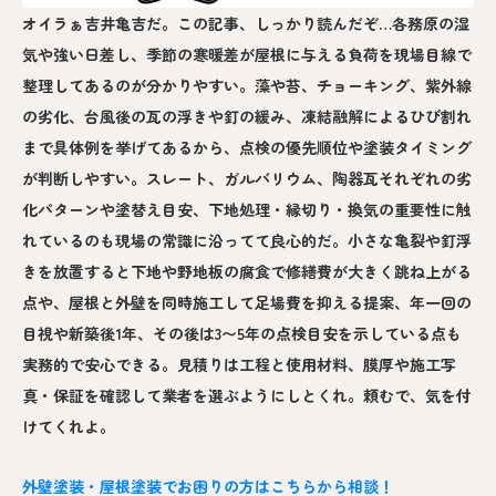
オイラぁ吉井亀吉だ。この記事、しっかり読んだぞ…各務原の湿
気や強い日差し、季節の寒暖差が屋根に与える負荷を現場目線で
整理してあるのが分かりやすい。藻や苔、チョーキング、紫外線
の劣化、台風後の瓦の浮きや釘の緩み、凍結融解によるひび割れ
まで具体例を挙げてあるから、点検の優先順位や塗装タイミング
が判断しやすい。スレート、ガルバリウム、陶器瓦それぞれの劣
化パターンや塗替え目安、下地処理・縁切り・換気の重要性に触
れているのも現場の常識に沿ってて良心的だ。小さな亀裂や釘浮
きを放置すると下地や野地板の腐食で修繕費が大きく跳ね上がる
点や、屋根と外壁を同時施工して足場費を抑える提案、年一回の
目視や新築後1年、その後は3〜5年の点検目安を示している点も
実務的で安心できる。見積りは工程と使用材料、膜厚や施工写
真・保証を確認して業者を選ぶようにしとくれ。頼むで、気を付
けてくれよ。
外壁塗装・屋根塗装でお困りの方はこちらから相談！