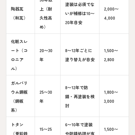
塗装は必須でな
陶器瓦
上（耐
2,000〜
いが補修は10〜
（和瓦）
久性高
4,000
20年目安
め）
化粧スレ
ート（コ
20〜30
8〜12年ごとに
1,500〜
ロニア
年
塗り替えが目安
2,800
ル）
ガルバリ
8〜12年で防
ウム鋼板
25〜30
1,800〜
錆・再塗装を検
（鋼板
年
3,000
討
系）
トタン
6〜10年で塗装
15〜25
1,500〜
（亜鉛鉄
や防錆処理が有