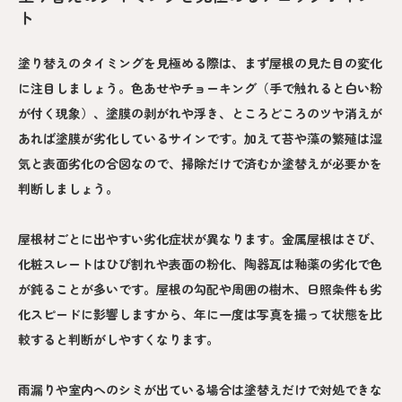
ト
塗り替えのタイミングを見極める際は、まず屋根の見た目の変化
に注目しましょう。色あせやチョーキング（手で触れると白い粉
が付く現象）、塗膜の剥がれや浮き、ところどころのツヤ消えが
あれば塗膜が劣化しているサインです。加えて苔や藻の繁殖は湿
気と表面劣化の合図なので、掃除だけで済むか塗替えが必要かを
判断しましょう。
屋根材ごとに出やすい劣化症状が異なります。金属屋根はさび、
化粧スレートはひび割れや表面の粉化、陶器瓦は釉薬の劣化で色
が鈍ることが多いです。屋根の勾配や周囲の樹木、日照条件も劣
化スピードに影響しますから、年に一度は写真を撮って状態を比
較すると判断がしやすくなります。
雨漏りや室内へのシミが出ている場合は塗替えだけで対処できな