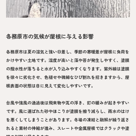
各務原市の気候が屋根に与える影響
各務原市は夏の湿気と強い日差し、季節の寒暖差が屋根に負荷を
かけやすい土地です。湿度が高いと藻や苔が発生しやすく、塗膜
の撥水性が落ちると水が入り込みやすくなります。紫外線は塗膜
を徐々に劣化させ、色褪せや微細なひび割れを招きますから、屋
根表面の状態は目に見えて変化しやすいです。
台風や強風の通過後は飛来物や瓦の浮き、釘の緩みが起きやすい
です。風に運ばれた砂やほこりが塗膜を擦り減らし、雨水のはけ
を悪くしてしまうことがあります。冬場の凍結と融解が繰り返さ
れると素材の伸縮が進み、スレートや金属屋根ではクラックや塗