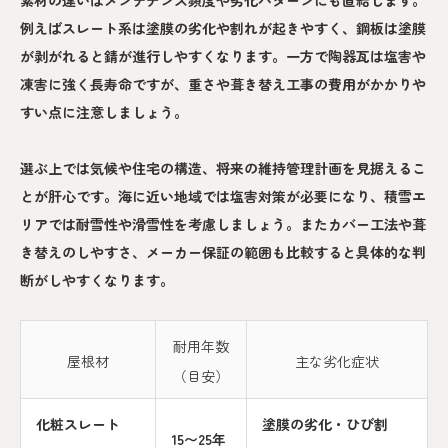
素材の違いはメンテナンス頻度や劣化パターンにも直結します。
例えばスレート系は塗膜の劣化や割れが起きやすく、鋼板は塗膜
が剥がれると錆が進行しやすくなります。一方で陶器瓦は塩害や
凍害に強く長寿命ですが、重さや葺き替え工事の費用がかかりや
すい点に注意しましょう。
選ぶ上では気候や住宅の構造、将来の維持管理計画を見据えるこ
とが肝心です。海に近い地域では塩害対策が必要になり、積雪エ
リアでは耐雪性や滑雪性を考慮しましょう。またカバー工法や葺
き替えのしやすさ、メーカー保証の範囲も比較すると具体的な判
断がしやすくなります。
耐用年数
屋根材
主な劣化症状
（目安）
化粧スレート
塗膜の劣化・ひび割
15〜25年