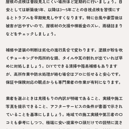
屋根の点検は普段見えにくい場所ほど定期的に行いましょう。目
安としては新築後1年、以降は3〜5年ごとの目視点検を習慣にす
るとトラブルを早期発見しやすくなります。特に台風や豪雪後は
被害が出やすいので、屋根材の欠損や棟板金のズレ、雨樋詰まり
などをチェックしましょう。
補修や塗装の判断は劣化の進行具合で変わります。塗膜が粉を吹
くチョーキングや局所的な錆、タイルや瓦の割れが出ていれば早
めに対処しましょう。DIYでできる清掃や簡易補修もあります
が、高所作業や防水処理が絡む場合はプロに任せると安心です。
保証や保険対応の観点からも専門業者の作業が有利になります。
業者を選ぶときは見積もりの内訳が明確であること、実績や施工
写真を提示できること、アフターサービスの条件が書面で示され
ていることを基準にしましょう。地域での施工実績や第三者の口
コミも参考にしつつ、極端に安い提案や口頭だけでの説明に流さ