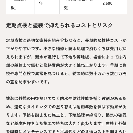
年
2,500
板）
効
定期点検と塗装で抑えられるコストとリスク
定期点検と適切な塗装を組み合わせると、長期的な維持コストが
下がりやすいです。小さな補修と防水処理で済むうちは費用も抑
えられますが、漏水が進行して下地や野地板、場合によっては内
部の躯体まで傷むと修繕費用が大きく跳ね上がります。早期に目
視や専門点検で異常を見つけると、結果的に数十万から数百万円
の差を防ぎやすいです。
塗装は外観の回復だけでなく防水や防錆性能を補う役割があるた
め、適切なタイミングでの塗り替えは耐用年数を伸ばす効果があ
ります。季節を踏まえた施工と、下地処理や縁切り、換気の確認
など基本を押さえた施工で持ちは大きく変わります。屋根と外壁
を同時にメンテナンスすると足場代などの共通コストを抑えられ