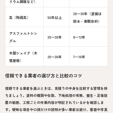
リウム鋼板など）
20〜30年（塗装は
瓦（陶器瓦）
50年以上
防水・美観目的）
アスファルトシン
20〜30年
8〜12年
グル
木製シェイク（木
20〜30年
7〜10年
質屋根）
信頼できる業者の選び方と比較のコツ
信頼できる業者を選ぶときは、見積りの中身を比較する習慣を持
ちましょう。塗料の種類や缶数、下地処理の有無、養生・足場設
置の範囲、工程ごとの作業内容が明記されているかを確認しま
す。曖昧な項目や口頭だけの説明が多い業者は避け、書面や写真