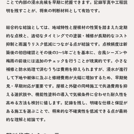
ことで内部の浸水兆候を早期に把握できます。記録写真や工程説
明を残すことが、将来の判断材料として有効です。
総合的な結論としては、地域特性と屋根材の性質を踏まえた定期
的な点検と、適切なタイミングでの塗装・補修が長期的なコスト
抑制と雨漏りリスク低減につながる点が結論です。点検頻度は新
築後の初回確認とその後の3〜5年ごとを基本に、台風シーズンや
梅雨の前後には追加のチェックを行うことが現実的です。小さな
補修と防水処理で済むうちは費用を抑えられますが、浸水が進行
して下地や躯体に及ぶと修繕費用が大幅に増加するため、早期発
見・早期対応が重要です。屋根と外壁の同時施工で共通費用を抑
える選択肢や、機能性塗料の導入で気候条件に合わせた耐久性を
高める方法も検討に値します。記録を残し、明確な仕様と保証が
ある施工を選ぶことで、将来的な不確実性を低減できる点が最終
的な理解と結論です。