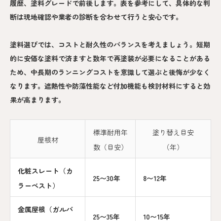
履歴、塗料グレードで前後します。表を参考にして、具体的な判
断は現地確認や業者の診断を合わせて行うと安心です。
塗料選びでは、コストと耐久性のバランスを考えましょう。短期
的に安価な塗料で済ますと数年で再塗装が必要になることがある
ため、中長期のランニングコストを意識して選ぶと後悔が少なく
なります。遮熱性や防藻性能など付加機能も検討材料にすると効
果が高まります。
標準耐用年
塗り替え目安
屋根材
数（目安）
（年）
化粧スレート（カ
25〜30年
8〜12年
ラーベスト）
金属屋根（ガルバ
25〜35年
10〜15年