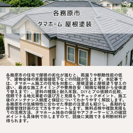
各務原市の住宅で屋根の劣化が進むと、雨漏りや断熱性能の低
下、建物全体の資産価値低下などの問題が生じます。本記事で
は、タマホーム施工の住宅を対象に、屋根塗装と屋根塗り替えの
違い、最適な施工タイミングや費用目安（軽微な補修から全体塗
り替えまで）、塗料の種類と耐久年数、DIYとプロ依頼の比較、
信頼できる地元業者の選び方と見積もりチェックポイント、施工
後のメンテナンス頻度と保証についてわかりやすく解説します。
各務原市の気候特性に合わせた季節の注意点も紹介し、長期的な
屋根管理計画の立て方をサポートします。無料点検や複数見積も
りの活用方法、タマホーム独自の保証やアフターサービスの確認
ポイントも具体例で示しますので、読後に実践できる判断材料が
得られます。