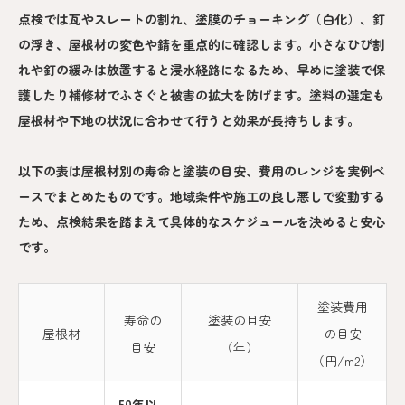
点検では瓦やスレートの割れ、塗膜のチョーキング（白化）、釘
の浮き、屋根材の変色や錆を重点的に確認します。小さなひび割
れや釘の緩みは放置すると浸水経路になるため、早めに塗装で保
護したり補修材でふさぐと被害の拡大を防げます。塗料の選定も
屋根材や下地の状況に合わせて行うと効果が長持ちします。
以下の表は屋根材別の寿命と塗装の目安、費用のレンジを実例ベ
ースでまとめたものです。地域条件や施工の良し悪しで変動する
ため、点検結果を踏まえて具体的なスケジュールを決めると安心
です。
塗装費用
寿命の
塗装の目安
屋根材
の目安
目安
（年）
（円/m2）
50年以