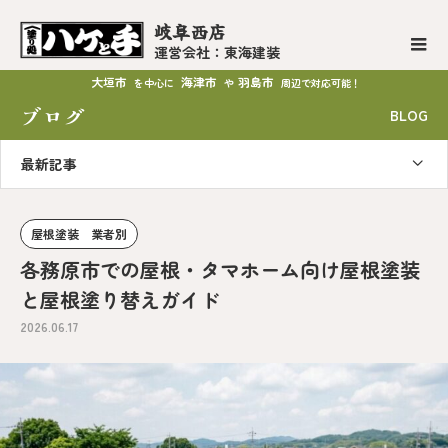
岐阜西店
運営会社：東海建装
大垣市
海津市
羽島市
を中心に
や
周辺で対応可能！
ブログ
BLOG
最新記事
屋根塗装 業者別
各務原市での屋根・タマホーム向け屋根塗装
と屋根塗り替えガイド
2026.06.17