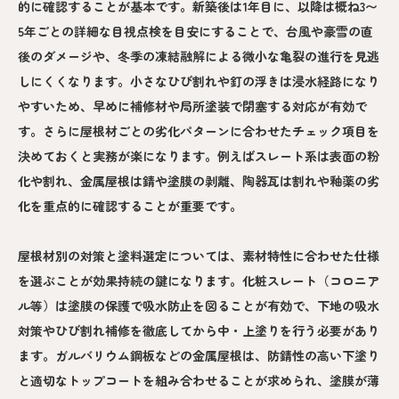
的に確認することが基本です。新築後は1年目に、以降は概ね3〜
5年ごとの詳細な目視点検を目安にすることで、台風や豪雪の直
後のダメージや、冬季の凍結融解による微小な亀裂の進行を見逃
しにくくなります。小さなひび割れや釘の浮きは浸水経路になり
やすいため、早めに補修材や局所塗装で閉塞する対応が有効で
す。さらに屋根材ごとの劣化パターンに合わせたチェック項目を
決めておくと実務が楽になります。例えばスレート系は表面の粉
化や割れ、金属屋根は錆や塗膜の剥離、陶器瓦は割れや釉薬の劣
化を重点的に確認することが重要です。
屋根材別の対策と塗料選定については、素材特性に合わせた仕様
を選ぶことが効果持続の鍵になります。化粧スレート（コロニア
ル等）は塗膜の保護で吸水防止を図ることが有効で、下地の吸水
対策やひび割れ補修を徹底してから中・上塗りを行う必要があり
ます。ガルバリウム鋼板などの金属屋根は、防錆性の高い下塗り
と適切なトップコートを組み合わせることが求められ、塗膜が薄