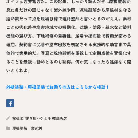
オイラぁ吉井亀吉だ。この記事、しっかり読んだぞ…屋根塗装が
見た目だけの話じゃなく紫外線や雨、凍結融解から屋根材を守る
延命策だって点を現場目線で理路整然と書いとるのがええ。素材
ごとの劣化差や塩害地域での短期化、遮熱・防藻・親水など塗料
機能の選び方、下地補修の重要性、足場や塗布量で費用が変わる
理屈、契約書に品番や塗布回数を明記させる実務的な助言まで具
体的で実用的だ。写真と現地診断を重視して定期点検を習慣化す
ることを最後に勧めとるのも納得。何か気になったら遠慮なく聞
いとくれよ。
外壁塗装・屋根塗装でお困りの方はこちらから相談！
投稿者:
塗り処ハケと手 岐阜西店
屋根塗装 業者別