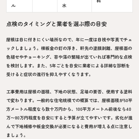
料
ル
水
点検のタイミングと業者を選ぶ際の目安
屋根は目に付きにくい場所なので、年に一度は目視や写真でチェ
ックしましょう。棟板金の釘の浮き、軒先の塗膜剥離、屋根面の
色褪せやチョーキング、苔や藻の繁殖が出ていれば専門的な点検
を検討します。また、5年ごとを目安に業者による詳細な診断を
受けると症状の進行を抑えやすくなります。
工事費用は屋根の面積、下地の状態、足場の要否、使用する塗料
で変わります。一般的な住宅規模での概算では、屋根面積が50平
方メートル程度なら数十万円から、100平方メートル前後なら40
万〜80万円程度を目安にすると予算が立てやすいです。劣化が進
んで下地補修や板金交換が必要になると費用が増える点に注意し
ましょう。