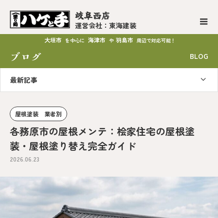
岐阜西店
運営会社：東海建装
大垣市
海津市
羽島市
を中心に
や
周辺で対応可能！
ブログ
BLOG
最新記事
屋根塗装 業者別
各務原市の屋根メンテ：桧家住宅の屋根塗
装・屋根塗り替え完全ガイド
2026.06.23