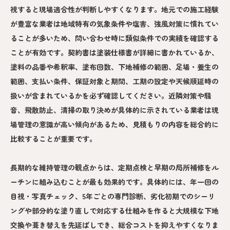
視すると現場適合性が判断しやすくなります。地元での施工経験
が豊富な業者は地域特有の気象条件や塩害、強風対策に慣れてい
ることが多いため、問い合わせ時に類似条件での実績を確認する
ことが有効です。契約書は塗装仕様書が詳細に書かれているか、
塗料の品番や希釈率、塗布回数、下地補修の範囲、足場・養生の
範囲、支払い条件、保証対象と期間、工期の設定や天候順延時の
扱いが含まれているかを必ず確認してください。近隣対策や騒
音、飛散防止、清掃の取り決めが具体的に示されている業者は現
場管理の意識が高い傾向があるため、見積もりの内容を総合的に
比較することが重要です。
長期的な維持管理の観点からは、定期点検と早期の局所補修をル
ーチンに組み込むことが最も効果的です。具体的には、年一回の
目視・写真チェック、5年ごとの専門診断、劣化初期でのシーリ
ングや部分的な塗り直しで対応する仕組みを作ると大規模な下地
交換や葺き替えを先延ばしでき、総合コストを抑えやすくなりま