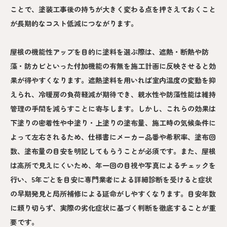
ことで、塗装工事後の持ちが大きく変わる点を押さえておくこと
が長期的なコスト低減につながります。
屋根の機能性アップを目的に塗料を選ぶ際は、遮熱・断熱や防
藻・防カビといった付加機能の有無を施工計画に反映させると効
果が得やすくなります。遮熱塗料を用いれば室内温度の変動を抑
えられ、冷暖房の負荷軽減が期待でき、親水性や防藻性能は維持
管理の手間を減らすことに寄与します。しかし、これらの効果は
下塗りの密着性や中塗り・上塗りの塗布量、施工時の気候条件に
よって左右されるため、仕様書にメーカー品番や希釈率、塗布回
数、塗布量の目安を明記してもらうことが必須です。また、屋根
は高所で見えにくいため、年一回の目視や写真によるチェックを
行い、5年ごとを目安に専門業者による詳細診断を受けると症状
の早期発見と局所補修による延命がしやすくなります。目安年数
に頼り切らず、実際の劣化症状に基づく判断を徹底することが重
要です。