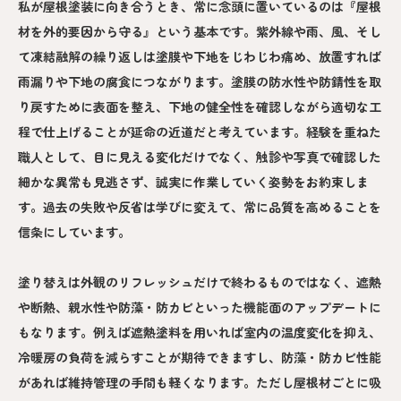
私が屋根塗装に向き合うとき、常に念頭に置いているのは『屋根
材を外的要因から守る』という基本です。紫外線や雨、風、そし
て凍結融解の繰り返しは塗膜や下地をじわじわ痛め、放置すれば
雨漏りや下地の腐食につながります。塗膜の防水性や防錆性を取
り戻すために表面を整え、下地の健全性を確認しながら適切な工
程で仕上げることが延命の近道だと考えています。経験を重ねた
職人として、目に見える変化だけでなく、触診や写真で確認した
細かな異常も見逃さず、誠実に作業していく姿勢をお約束しま
す。過去の失敗や反省は学びに変えて、常に品質を高めることを
信条にしています。
塗り替えは外観のリフレッシュだけで終わるものではなく、遮熱
や断熱、親水性や防藻・防カビといった機能面のアップデートに
もなります。例えば遮熱塗料を用いれば室内の温度変化を抑え、
冷暖房の負荷を減らすことが期待できますし、防藻・防カビ性能
があれば維持管理の手間も軽くなります。ただし屋根材ごとに吸