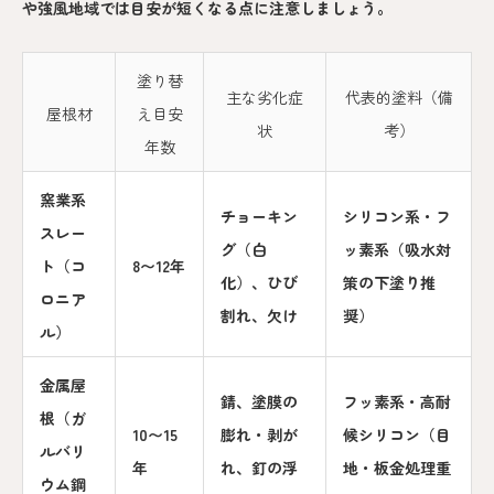
や強風地域では目安が短くなる点に注意しましょう。
塗り替
主な劣化症
代表的塗料（備
屋根材
え目安
状
考）
年数
窯業系
チョーキン
シリコン系・フ
スレー
グ（白
ッ素系（吸水対
ト（コ
8〜12年
化）、ひび
策の下塗り推
ロニア
割れ、欠け
奨）
ル）
金属屋
錆、塗膜の
フッ素系・高耐
根（ガ
10〜15
膨れ・剥が
候シリコン（目
ルバリ
年
れ、釘の浮
地・板金処理重
ウム鋼