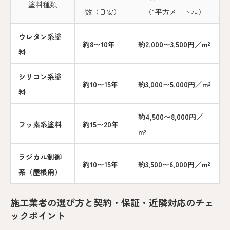
塗料種類
数（目安）
（1平方メートル）
ウレタン系塗
約8〜10年
約2,000〜3,500円／m²
料
シリコン系塗
約10〜15年
約3,000〜5,000円／m²
料
約4,500〜8,000円／
フッ素系塗料
約15〜20年
m²
ラジカル制御
約10〜15年
約3,500〜6,000円／m²
系（屋根用）
施工業者の選び方と契約・保証・近隣対応のチェ
ックポイント