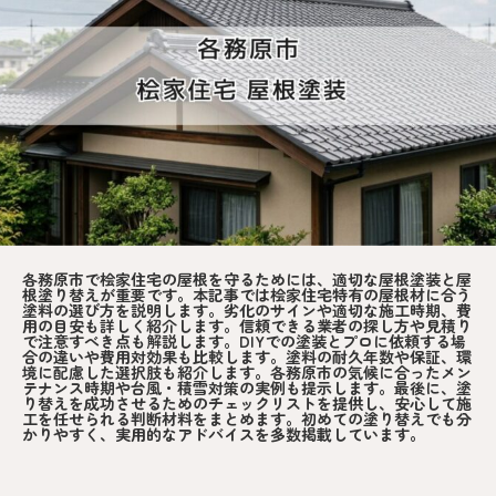
各務原市で桧家住宅の屋根を守るためには、適切な屋根塗装と屋
根塗り替えが重要です。本記事では桧家住宅特有の屋根材に合う
塗料の選び方を説明します。劣化のサインや適切な施工時期、費
用の目安も詳しく紹介します。信頼できる業者の探し方や見積り
で注意すべき点も解説します。DIYでの塗装とプロに依頼する場
合の違いや費用対効果も比較します。塗料の耐久年数や保証、環
境に配慮した選択肢も紹介します。各務原市の気候に合ったメン
テナンス時期や台風・積雪対策の実例も提示します。最後に、塗
り替えを成功させるためのチェックリストを提供し、安心して施
工を任せられる判断材料をまとめます。初めての塗り替えでも分
かりやすく、実用的なアドバイスを多数掲載しています。