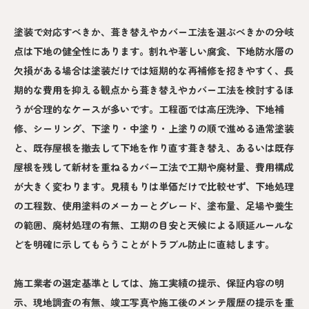
塗装で対応すべきか、葺き替えやカバー工法を選ぶべきかの分岐
点は下地の健全性にあります。割れや著しい腐食、下地防水層の
欠損がある場合は塗装だけでは短期的な再補修を招きやすく、長
期的な費用を抑える観点から葺き替えやカバー工法を検討するほ
うが合理的なケースが多いです。工程面では高圧洗浄、下地補
修、シーリング、下塗り・中塗り・上塗りの順で進める通常塗装
と、既存屋根を撤去して下地を作り直す葺き替え、あるいは既存
屋根を残して新材を重ねるカバー工法で工期や廃材量、費用構成
が大きく変わります。見積もりは単価だけで比較せず、下地処理
の工程数、使用塗料のメーカーとグレード、塗布量、足場や養生
の範囲、廃材処理の有無、工期の目安と天候による順延ルールな
どを明確に示してもらうことがトラブル防止に直結します。
施工業者の選定基準としては、施工実績の提示、保証内容の明
示、現地調査の有無、竣工写真や施工後のメンテ履歴の提示を重