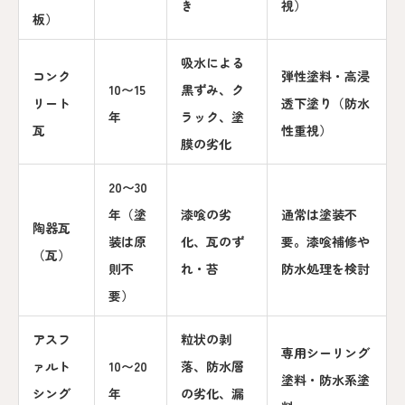
き
視）
板）
吸水による
コンク
弾性塗料・高浸
10〜15
黒ずみ、ク
リート
透下塗り（防水
年
ラック、塗
瓦
性重視）
膜の劣化
20〜30
年（塗
漆喰の劣
通常は塗装不
陶器瓦
装は原
化、瓦のず
要。漆喰補修や
（瓦）
則不
れ・苔
防水処理を検討
要）
アスフ
粒状の剥
専用シーリング
ァルト
10〜20
落、防水層
塗料・防水系塗
シング
年
の劣化、漏