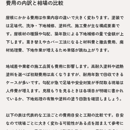
費用の内訳と相場の比較
屋根にかかる費用は作業内容の違いで大きく変わります。塗装で
は足場代、洗浄・下地補修、塗料代、施工費が主な構成要素で
す。屋根材の種類や勾配、築年数による下地補修の量で金額が上
下します。葺き替えやカバー工法になると材料費と撤去費用、廃
材処理費、下地作業が増えるため単価が跳ね上がります。
地域差や業者の施工品質も費用に影響します。高耐久塗料や遮熱
塗料を選べば初期費用は高くなりますが、耐用年数で回収できる
ケースが多いです。勾配が急で足場や安全対策が手間取る現場は
人件費が増えます。見積もりを見るときは各項目が明確に書かれ
ているか、下地処理の有無や塗料の塗り回数を確認しましょう。
以下の表は代表的な工法ごとの費用目安と工期の比較です。目安
なので現場ごとに大きく変わる可能性がある点を踏まえて参考に