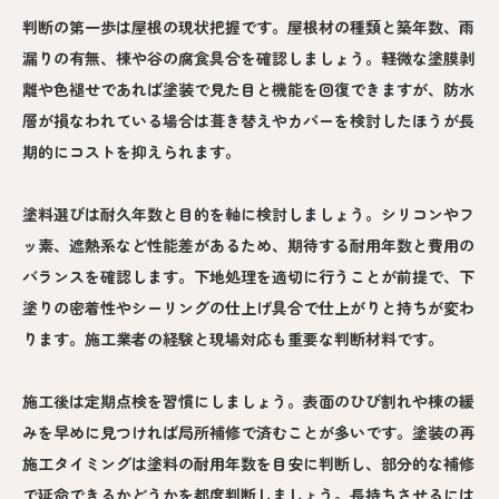
判断の第一歩は屋根の現状把握です。屋根材の種類と築年数、雨
漏りの有無、棟や谷の腐食具合を確認しましょう。軽微な塗膜剥
離や色褪せであれば塗装で見た目と機能を回復できますが、防水
層が損なわれている場合は葺き替えやカバーを検討したほうが長
期的にコストを抑えられます。
塗料選びは耐久年数と目的を軸に検討しましょう。シリコンやフ
ッ素、遮熱系など性能差があるため、期待する耐用年数と費用の
バランスを確認します。下地処理を適切に行うことが前提で、下
塗りの密着性やシーリングの仕上げ具合で仕上がりと持ちが変わ
ります。施工業者の経験と現場対応も重要な判断材料です。
施工後は定期点検を習慣にしましょう。表面のひび割れや棟の緩
みを早めに見つければ局所補修で済むことが多いです。塗装の再
施工タイミングは塗料の耐用年数を目安に判断し、部分的な補修
で延命できるかどうかを都度判断しましょう。長持ちさせるには