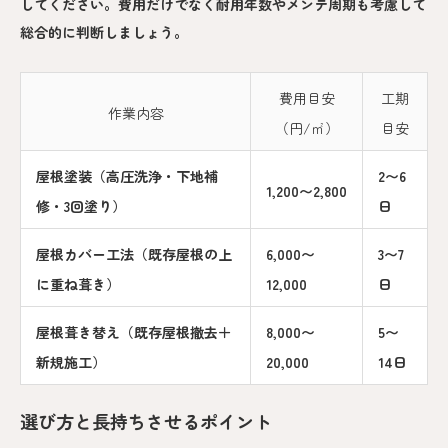
してください。費用だけでなく耐用年数やメンテ周期も考慮して
総合的に判断しましょう。
費用目安
工期
作業内容
（円/㎡）
目安
屋根塗装（高圧洗浄・下地補
2〜6
1,200〜2,800
修・3回塗り）
日
屋根カバー工法（既存屋根の上
6,000〜
3〜7
に重ね葺き）
12,000
日
屋根葺き替え（既存屋根撤去＋
8,000〜
5〜
新規施工）
20,000
14日
選び方と長持ちさせるポイント