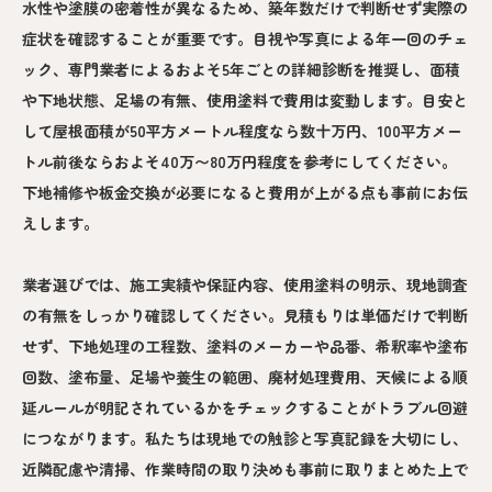
水性や塗膜の密着性が異なるため、築年数だけで判断せず実際の
症状を確認することが重要です。目視や写真による年一回のチェ
ック、専門業者によるおよそ5年ごとの詳細診断を推奨し、面積
や下地状態、足場の有無、使用塗料で費用は変動します。目安と
して屋根面積が50平方メートル程度なら数十万円、100平方メー
トル前後ならおよそ40万〜80万円程度を参考にしてください。
下地補修や板金交換が必要になると費用が上がる点も事前にお伝
えします。
業者選びでは、施工実績や保証内容、使用塗料の明示、現地調査
の有無をしっかり確認してください。見積もりは単価だけで判断
せず、下地処理の工程数、塗料のメーカーや品番、希釈率や塗布
回数、塗布量、足場や養生の範囲、廃材処理費用、天候による順
延ルールが明記されているかをチェックすることがトラブル回避
につながります。私たちは現地での触診と写真記録を大切にし、
近隣配慮や清掃、作業時間の取り決めも事前に取りまとめた上で