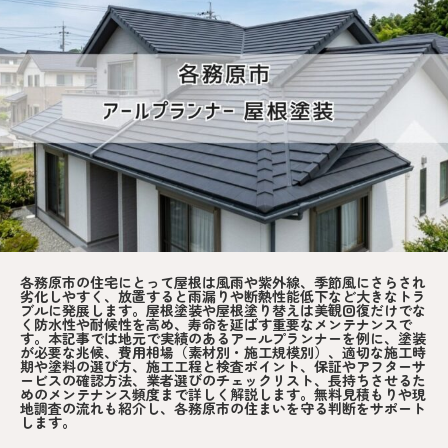
各務原市の住宅にとって屋根は風雨や紫外線、季節風にさらされ
劣化しやすく、放置すると雨漏りや断熱性能低下など大きなトラ
ブルに発展します。屋根塗装や屋根塗り替えは美観回復だけでな
く防水性や耐候性を高め、寿命を延ばす重要なメンテナンスで
す。本記事では地元で実績のあるアールプランナーを例に、塗装
が必要な兆候、費用相場（素材別・施工規模別）、適切な施工時
期や塗料の選び方、施工工程と検査ポイント、保証やアフターサ
ービスの確認方法、業者選びのチェックリスト、長持ちさせるた
めのメンテナンス頻度まで詳しく解説します。無料見積もりや現
地調査の流れも紹介し、各務原市の住まいを守る判断をサポート
します。