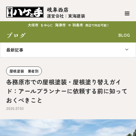
岐阜西店
運営会社：東海建装
大垣市
海津市
羽島市
を中心に
や
周辺で対応可能！
ブログ
BLOG
最新記事
屋根塗装 業者別
各務原市での屋根塗装・屋根塗り替えガイ
ド：アールプランナーに依頼する前に知って
おくべきこと
2026.07.03