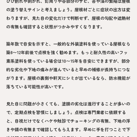
ひび割れや剥がれ、釘周りや谷部分のサビ、苔や藻の繁殖は屋根
の塗り替えサインと考えましょう。屋根材ごとに症状の出方は変
わりますが、見た目の変化だけで判断せず、屋根の勾配や遮熱材
の有無も確認すると状態がつかみやすくなります。
築年数で目安を示すと、一般的な外装塗料を使っている屋根なら
築8〜12年前後で点検を強く勧めます。もっと耐久性の高いフッ
素系塗料を使っている場合は10〜15年を目安にできますが、部分
的な劣化や下地の痛みが進んでいると早めの補修が長持ちにつな
がります。屋根の裏側や軒天にシミが出ているなら、防水機能が
落ちている可能性が高いです。
見た目に問題が小さくても、塗膜の劣化は進行することが多いの
で、定期点検を習慣にしましょう。点検は専門業者に依頼する
と、目視だけでなくハケや触診でチョーキングの有無、下地の浮
きや錆の有無まで確認してもらえます。早めに手を打つことで下