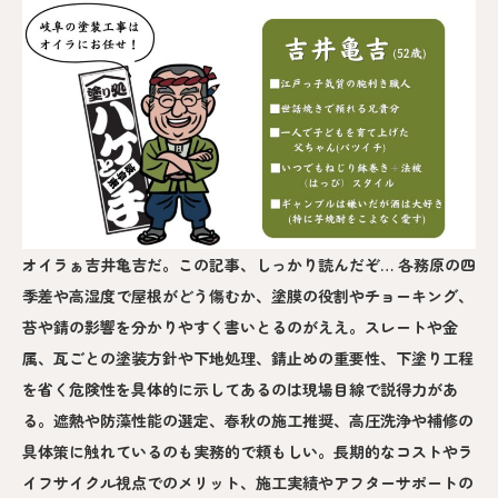
オイラぁ吉井亀吉だ。この記事、しっかり読んだぞ… 各務原の四
季差や高湿度で屋根がどう傷むか、塗膜の役割やチョーキング、
苔や錆の影響を分かりやすく書いとるのがええ。スレートや金
属、瓦ごとの塗装方針や下地処理、錆止めの重要性、下塗り工程
を省く危険性を具体的に示してあるのは現場目線で説得力があ
る。遮熱や防藻性能の選定、春秋の施工推奨、高圧洗浄や補修の
具体策に触れているのも実務的で頼もしい。長期的なコストやラ
イフサイクル視点でのメリット、施工実績やアフターサポートの