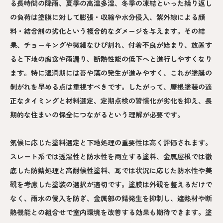
る長時間の降雨、夏季の高温多湿、冬季の凍結といった繰り返し
の負荷は塗膜に対して膨張・収縮や水分侵入、紫外線による顔
料・結合剤の劣化という複合的なダメージを与えます。その結
果、チョーキングや微細なひび割れ、付着不良が始まり、放置す
ると下地の腐食や雨漏り、断熱性能の低下へと進行しやすくなり
ます。特に湿潤期には苔や藻の発生が進みやすく、これが塗膜の
剥がれを早める点は重視すべきです。したがって、屋根塗装の適
正なタイミングと材料選定、定期点検の習慣化が劣化を抑え、長
期的な住まいの保全につながるという理解が必要です。
気候に応じた塗料選定と下地処理の重要性は高く評価されます。
スレート系では透湿性と防水性を両立する塗料、金属屋根では徹
底した防錆処理と高耐候性塗料、瓦では状況に応じた防水性や美
観を考慮した塗装の選択が適切です。塗膜は外観を整えるだけで
なく、雨水の侵入を防ぎ、金属部の錆発生を抑制し、遮熱材や断
熱機能との組合せで室内環境を改善する効果も期待できます。塗