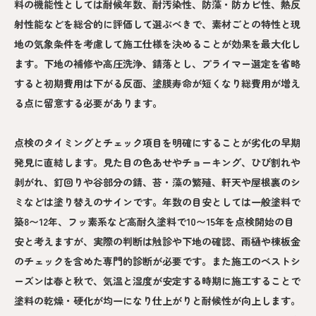
料の機能性としては耐候年数、耐汚染性、防藻・防カビ性、熱反
射性能などを総合的に評価して選ぶべきで、素材ごとの特性と現
地の気象条件を考慮して施工仕様を決めることが効果を最大化し
ます。下地の補修や高圧洗浄、錆落とし、プライマー選定を省略
すると初期費用は下がる反面、塗膜寿命が短くなり総費用が増え
る点に留意する必要があります。
点検のタイミングとチェック項目を明確にすることが劣化の早期
発見に直結します。見た目の色あせやチョーキング、ひび割れや
剥がれ、釘回りや谷部分の錆、苔・藻の繁殖、軒天や屋根裏のシ
ミなどは塗り替えのサインです。年数の目安としては一般塗料で
築8〜12年、フッ素系など高耐久塗料で10〜15年を点検開始の目
安と考えますが、実際の判断は触診や下地の確認、雨樋や棟板金
のチェックを含めた専門的診断が必要です。また施工のベストシ
ーズンは春と秋で、気温と湿度が安定する時期に施工することで
塗料の乾燥・硬化が均一になり仕上がりと耐候性が向上します。