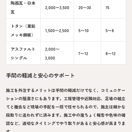
陶器瓦・日本
2,000〜3,500
20〜30
15
瓦
トタン（亜鉛
1,500〜2,500
5〜10
5〜8
メッキ鋼板）
アスファルト
2,000〜
7〜12
8〜12
シングル
3,000
手間の軽減と安心のサポート
施工を外注するメリットは手間の軽減だけでなく、コミュニケー
ションの簡潔さにもあります。工程管理や近隣対応、足場の組立
てと撤去など現場の手配を一括で任せられるので、施主は細かな
段取りに追われずに済みます。施工中の進ちょく報告や色味の確
認など、適切なタイミングでやり取りがあると安心感が高まりま
す。