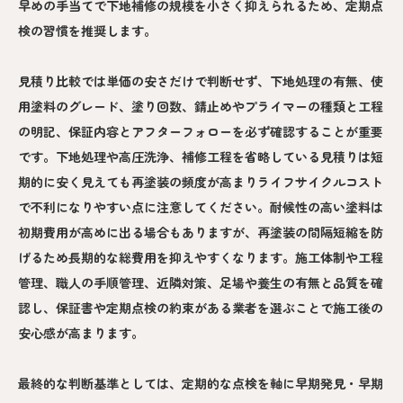
早めの手当てで下地補修の規模を小さく抑えられるため、定期点
検の習慣を推奨します。
見積り比較では単価の安さだけで判断せず、下地処理の有無、使
用塗料のグレード、塗り回数、錆止めやプライマーの種類と工程
の明記、保証内容とアフターフォローを必ず確認することが重要
です。下地処理や高圧洗浄、補修工程を省略している見積りは短
期的に安く見えても再塗装の頻度が高まりライフサイクルコスト
で不利になりやすい点に注意してください。耐候性の高い塗料は
初期費用が高めに出る場合もありますが、再塗装の間隔短縮を防
げるため長期的な総費用を抑えやすくなります。施工体制や工程
管理、職人の手順管理、近隣対策、足場や養生の有無と品質を確
認し、保証書や定期点検の約束がある業者を選ぶことで施工後の
安心感が高まります。
最終的な判断基準としては、定期的な点検を軸に早期発見・早期