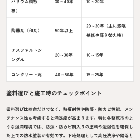
バリウム鋼板
30～40年
10～20年
等）
20～30年（主に漆喰
陶器瓦（和瓦）
50年以上
補修や葺き替え時）
アスファルトシ
20～30年
10～15年
ングル
コンクリート瓦
40～50年
15～25年
塗料選びと施工時のチェックポイント
塗料選びは寿命だけでなく、熱反射性や防藻・防カビ性能、メン
テナンス性も考慮すると満足度が高まります。特に各務原市のよ
うな湿潤環境では、防藻・防カビ剤入りの塗料や透湿性を確保し
た上での防水塗装が有効です。下地処理として高圧洗浄や錆落と