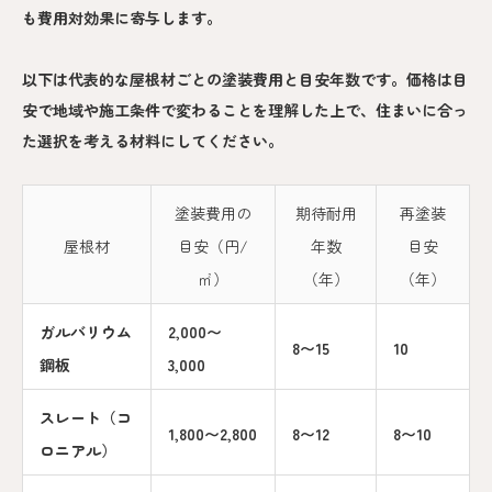
も費用対効果に寄与します。
以下は代表的な屋根材ごとの塗装費用と目安年数です。価格は目
安で地域や施工条件で変わることを理解した上で、住まいに合っ
た選択を考える材料にしてください。
塗装費用の
期待耐用
再塗装
屋根材
目安（円/
年数
目安
㎡）
（年）
（年）
ガルバリウム
2,000〜
8〜15
10
鋼板
3,000
スレート（コ
1,800〜2,800
8〜12
8〜10
ロニアル）