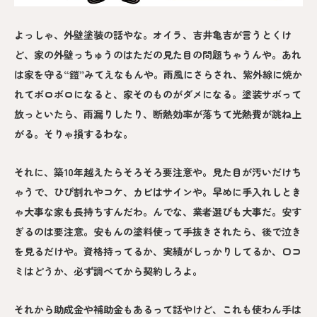
よっしゃ、外壁塗装の話やな。オイラ、吉井亀吉が言うとくけ
ど、家の外壁っちゅうのはただの見た目の問題ちゃうんや。あれ
は家を守る“鎧”みてえなもんや。雨風にさらされ、紫外線に焼か
れてボロボロになると、家そのものがダメになる。塗装サボって
放っといたら、雨漏りしたり、断熱効率が落ちて光熱費が跳ね上
がる。そりゃ損するわな。
それに、築10年越えたらそろそろ要注意や。見た目が汚いだけち
ゃうで、ひび割れやコケ、カビはサインや。早めに手入れしとき
ゃ大事な家も長持ちすんだわ。んでな、業者選びも大事だ。安す
ぎるのは要注意。安もんの塗料使って手抜きされたら、後で泣き
を見るだけや。資格持ってるか、実績がしっかりしてるか、口コ
ミはどうか、必ず調べてから契約しろよ。
それから助成金や補助金もあるって話やけど、これも使わん手は