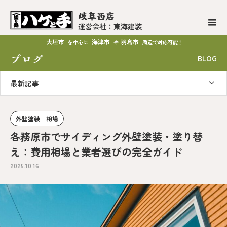
岐阜西店
運営会社：東海建装
大垣市
海津市
羽島市
を中心に
や
周辺で対応可能！
ブログ
BLOG
最新記事
外壁塗装 相場
各務原市でサイディング外壁塗装・塗り替
え：費用相場と業者選びの完全ガイド
2025.10.16