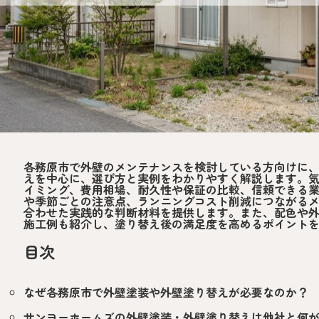
各務原市で外壁のメンテナンスを検討している方向けに
えを中心に、選び方と実例をわかりやすく解説します。
イミング、費用相場、耐久性や保証の比較、信頼できる
や季節ごとの注意点、ランニングコスト削減につながる
合わせた実践的な判断材料を提供します。また、配色や
施工例も紹介し、塗り替え後の満足度を高めるポイント
目次
なぜ各務原市で外壁塗装や外壁塗り替えが必要なのか？
サンヨーホームズの外壁塗装・外壁塗り替えは他社と何