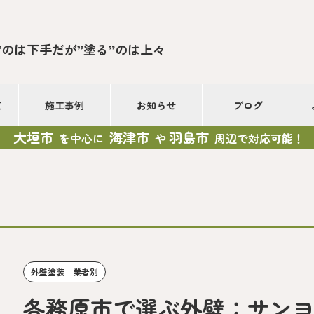
”のは下手だが”塗る”のは上々
て
施工事例
お知らせ
ブログ
大垣市
海津市
羽島市
を中心に
や
周辺で対応可能！
外壁塗装 業者別
各務原市で選ぶ外壁：サン