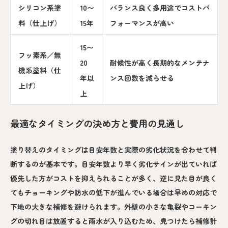
シリコン系塗
10〜
バランス良く多用途でコストパ
料（仕上げ）
15年
フォーマンスが高い
15〜
フッ素系／無
20
耐候性が高く長期的なメンテナ
機系塗料（仕
年以
ンス回数を減らせる
上げ）
上
最適なタイミングの決め方と費用の見通し
塗り替えのタイミングは目安年数と実際の劣化状況を合わせて判
断するのが基本です。目安年数より早く劣化サインが出ていれば
優先した方がコストを抑えられることが多く、逆に見た目が良く
てもチョーキングや防水の低下が進んでいる場合は早めの対応で
下地の大きな補修を避けられます。外壁の小さな亀裂やコーキン
グの切れ目は放置すると雨水が入り込むため、見つけたら補修計