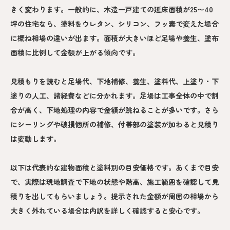
きく変わります。一般的に、木造一戸建ての延床面積が25〜40
坪の住宅なら、塗料をウレタン、シリコン、フッ素で変えた場合
に概ね相場の違いが出ます。面積が大きいほど足場や養生、塗布
面積に比例して金額が上がる傾向です。
見積もりを読むと足場代、下地補修、養生、塗料代、上塗り・下
塗りの人工、諸経費などに分かれます。足場は工事全体の中で割
合が高く、下地処理の内容で金額が跳ねることが多いです。さら
にシーリングや破損個所の補修、付帯部の塗装が加わると見積り
は変動します。
以下は代表的な建物面積と塗料別の目安価格です。あくまで目安
で、実際は現地調査で下地の状態や階高、施工範囲を確認して見
積りを出してもらいましょう。提示された金額が周囲の相場から
大きく外れている場合は内訳を詳しく確認すると安心です。