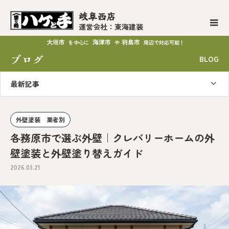
岐阜西店
運営会社：東海建装
大垣市
海津市
羽島市
を中心に
や
周辺で対応可能！
ブログ
BLOG
最新記事
外壁塗装 業者別
各務原市で選ぶ外壁｜クレバリーホームの外
壁塗装と外壁塗り替えガイド
2026.03.21