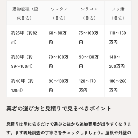
建物面積（延
ウレタン
シリコン
フッ素
床目安）
（目安）
（目安）
（目安）
約25坪（約82
60〜80万
75〜100万
110〜160
㎡）
円
円
万円
約30坪（約
70〜100万
90〜130万
140〜
99〜100㎡）
円
円
200万円
約40坪（約
90〜130万
120〜170
180〜260
130㎡）
円
万円
万円
業者の選び方と見積りで見るべきポイント
見積りは単に安さだけで選ぶと後から追加費用が出やすくなりま
す。まず現地調査の丁寧さをチェックしましょう。屋根や外壁の