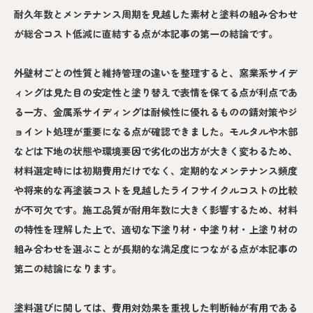
耐久年数とメンテナンス周期を見越した素材と塗料の組み合わせ
が総合コスト低減に直結する点が本記事の第一の結論です。
外壁材ごとの性質と維持管理の違いを整理すると、窯業系サイデ
ィングは見た目の安定性と塗り替えで表情を保てる点が利点であ
る一方、金属系サイディングは耐候性に優れるものの錆対策やジ
ョイント処理が重要になる点が確認できました。モルタルや木部
などは下地の状態や環境要因で劣化の出方が大きく変わるため、
材料選定時には初期費用だけでなく、定期的なメンテナンス頻度
や将来的な再塗装コストを見越したライフサイクルコストの比較
が不可欠です。施工品質が耐用年数に大きく影響するため、材料
の特性を理解した上で、適切な下塗り材・中塗り材・上塗り材の
組み合わせを選ぶことが長期的な満足度につながる点が本記事の
第二の結論になります。
塗料選びに関しては、費用対効果を重視した判断軸が有用である