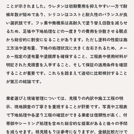
ことが示されました。ウレタンは初期費用を抑えやすい一方で耐
候年数が短めであり、シリコンはコストと耐久性のバランスが良
い選択肢です。フッ素や無機系は高耐久で塗り替え回数を減らせ
るため、足場や下地処理などの一度きりの費用を分散させる観点
から総合的に割安になることがあります。ただし塗料の性能は施
工方法や塗布量、下地の処理状況に大きく左右されるため、メー
カー指定の塗布量や塗膜厚を確保すること、工程表や使用材料が
明記された見積書を入手すること、そして保証の適用条件を確認
することが重要です。これらを踏まえて適切に比較検討すること
が第三の結論です。
業者選びと現場管理については、見積りの内訳や施工工程の明
示、現地調査の丁寧さを重視することが肝要です。写真や工程表
で下地処理や各塗り工程の確認ができる業者は信頼性が高く、付
帯部やシーリング処理を含めた総合的な提案があると後々の手間
を減らせます。相見積もりは参考になりますが、金額比較だけで