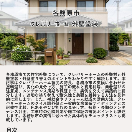
各務原市での住宅外壁について、クレバリーホームの外壁材と外
壁塗装・外壁塗り替えのポイントをわかりやすく解説します。本
記事はクレバリーホーム製品の特長、各務原市の気候に合わせた
塗料選び、劣化の見分け方、施工の流れと費用相場、業者選びの
注意点、メンテナンス周期や保証まで、実例を交えて実践的に紹
介します。適切な塗り替えで耐久性と美観を維持する方法を具体
的に示します。また、補助金やリフォーム助成の活用方法、クレ
バリーホームのタイル調外壁と一般的な窯業系サイディングとの
耐候性比較、色あせやひび割れの見分け方、短期・長期のメンテ
ナンス計画、工事時の近隣対応や施工保証の確認ポイントも詳述
します。各務原市の実情に合わせた具体的なチェックリストも掲
載しています。
目次