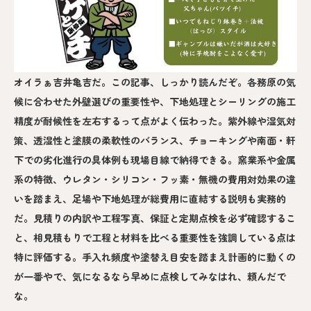
オイラぁ吉井亀吉だ。この記事、しっかり読んだぞ。各務原の気
候に合わせた外壁選びの重要性や、下地処理とシーリングの施工
精度が耐候性を左右するって点がよく伝わった。紫外線や湿気対
策、透湿性と塗膜の柔軟性のバランス、チョーキングや南面・軒
下での劣化進行の具体例も現場目線で納得できる。窯業系や金属
系の特徴、ウレタン・シリコン・フッ素・無機の費用対効果の違
いを踏まえ、足場や下地処理が総費用に直結する説明も実務的
だ。見積りの内訳や工程写真、保証と定期点検を必ず確認するこ
と、相見積もりで工程と材料を比べる重要性を強調している点は
特に評価する。手入れ頻度や塗替え目安を踏まえ計画的に動くの
が一番やで、気になるなら早めに点検してみなはれ、頼んだで
な。