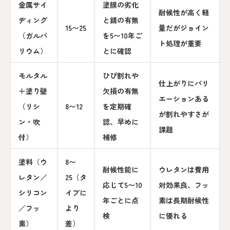
金属サイ
塗膜の劣化
耐候性が高く軽
ディング
と錆の有無
15〜25
量だがジョイン
（ガルバ
を5〜10年ご
ト処理が重要
リウム）
とに確認
モルタル
ひび割れや
仕上がりにバリ
＋塗り壁
欠損の有無
エーションある
（リシ
8〜12
を定期確
が割れやすさが
ン・吹
認、早めに
課題
付）
補修
塗料（ウ
8〜
耐候性能に
ウレタンは費用
レタン／
25（タ
応じて5〜10
対効果良、フッ
シリコン
イプに
年ごとに点
素は長期耐候性
／フッ
より
検
に優れる
素）
差）