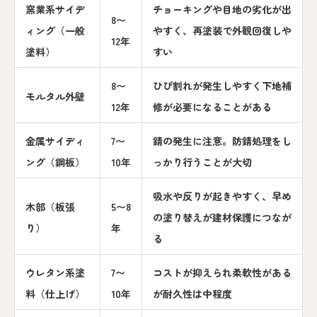
窯業系サイデ
チョーキングや目地の劣化が出
8〜
ィング（一般
やすく、再塗装で外観回復しや
12年
塗料）
すい
8〜
ひび割れが発生しやすく下地補
モルタル外壁
12年
修が必要になることがある
金属サイディ
7〜
錆の発生に注意。防錆処理をし
ング（鋼板）
10年
っかり行うことが大切
吸水や反りが起きやすく、早め
木部（板張
5〜8
の塗り替えが建材保護につなが
り）
年
る
ウレタン系塗
7〜
コストが抑えられ柔軟性がある
料（仕上げ）
10年
が耐久性は中程度