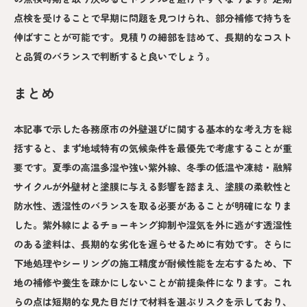
点検を受けることで早期に問題を見つけられ、部分補修で持ちを
伸ばすことが可能です。見積りの細部を詰めて、長期的なコスト
と品質のバランスで判断すると良いでしょう。
まとめ
本記事で示した各務原市の外壁選びに関する基本的な考え方を総
括すると、まず地域特有の気候条件を最優先で考慮することが重
要です。夏季の高温多湿や強い紫外線、冬季の低温や凍結・融解
サイクルが外壁材と塗膜に与える影響を踏まえ、塗膜の柔軟性と
防水性、透湿性のバランスを取る必要があることが明確になりま
した。紫外線によるチョーキング抑制や湿気を外に逃がす透湿性
のある塗料は、長期的な劣化を遅らせるために有効です。さらに
下地処理やシーリングの施工精度が耐候性能を左右するため、下
地の補修や養生を疎かにしないことが前提条件になります。これ
らの点は短期的な見た目だけで材料を選ぶリスクを示しており、