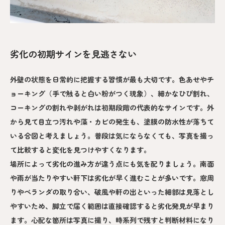
劣化の初期サインを見逃さない
外壁の状態を日常的に把握する習慣が最も大切です。色あせやチ
ョーキング（手で触ると白い粉がつく現象）、細かなひび割れ、
コーキングの割れや剥がれは初期段階の代表的なサインです。外
から見て目立つ汚れや藻・カビの発生も、塗膜の防水性が落ちて
いる合図と考えましょう。普段は気にならなくても、写真を撮っ
て比較すると変化を見つけやすくなります。
場所によって劣化の進み方が違う点にも気を配りましょう。南面
や雨が当たりやすい軒下は劣化が早く進むことが多いです。窓周
りやベランダの取り合い、破風や軒の出といった細部は見落とし
やすいため、脚立で届く範囲は直接確認すると劣化発見が早まり
ます。心配な箇所は写真に撮り、時系列で残すと判断材料になり