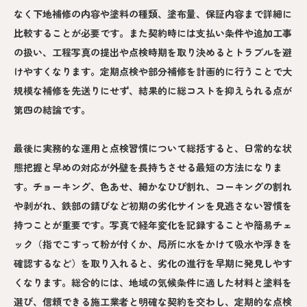
なく下地補修の内容や塗料の種類、塗布量、保証内容まで詳細に
比較することが必要です。また契約時には支払い条件や追加工事
の扱い、工程写真の提出や点検時期を取り決めるとトラブルを避
けやすくなります。定期点検や部分補修を計画的に行うことで大
規模な補修を先送りにせず、結果的に総コストを抑えられる点が
第四の結論です。
最後に実務的な運用と点検習慣について総括すると、日常的な状
態把握と早めの対応が外壁を長持ちさせる最短の方法になりま
す。チョーキング、色あせ、細かなひび割れ、コーキングの割れ
や剥がれ、鉄部の錆びなど初期の劣化サインを見逃さない習慣を
持つことが重要です。写真で経年変化を記録することや簡易チェ
ック（指でこすって粉が付くか、局所に水をかけて吸水や浮きを
確認するなど）を取り入れると、劣化の進行を早期に発見しやす
くなります。総合的には、地域の気候条件に適した材料と塗料を
選び、信頼できる施工業者と明確な契約を交わし、定期的な点検