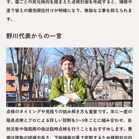
す。面ごとの劣化傾向を踏まえた点検計画を作成すると、補修や
塗り替えの優先順位付けが明確になり、無駄な工事を抑えられま
す。
野川代表からの一言
点検のタイミングや見積りの読み解き方も重要です。年に一度の
簡易点検とプロによる詳しい診断を3〜5年ごとに組み合わせ、自
然災害や強風雨の後は臨時点検を行うことをおすすめします。費
用は建物の規模や高さ、下地補修の量で変動するため複数社の内