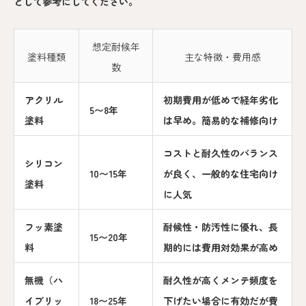
として参考にしてください。
想定耐候年
塗料種類
主な特徴・費用感
数
アクリル
初期費用が低めで経年劣化
5〜8年
塗料
は早め。簡易的な補修向け
コストと耐久性のバランス
シリコン
10〜15年
が良く、一般的な住宅向け
塗料
に人気
フッ素塗
耐候性・防汚性に優れ、長
15〜20年
料
期的には費用対効果が高め
無機（ハ
耐久性が高くメンテ頻度を
イブリッ
18〜25年
下げたい場合に有効だが費