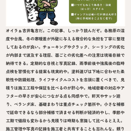
オイラぁ吉井亀吉だ。この記事、しっかり読んだぞ。各務原の湿
度や台風、冬の寒暖差が外壁に与える複合的な負担を丁寧に整理
しておるのが良い。チョーキングやクラック、シーリングの劣化
が内部まで波及する理屈、面ごとの劣化差への注意は現場目線で
納得できる。定期的な目視と写真記録、雨季前後や強風後の臨時
点検を習慣化する提案も現実的や。塗料選びは下地に合わせた柔
軟性や防錆処理、ライフサイクルコストを念頭に置くべきで、見
積りは施工工程や保証を比べるのが肝心や。地域密着の対応やア
フターの早さが安心につながる点も同感やで。軒天やサッシ廻
り、ベランダ床、基礎まわりは重点チェック箇所や。小さな補修
で延命できるなら部分補修で済ませる判断が経済的やし、季節や
工期で値段も変わるから見積りは時期も意識して比べるとええ。
施工管理や写真の記録を施工者と共有することも忘れんな。頼り