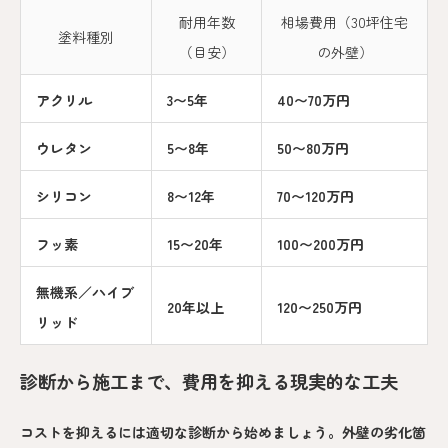
耐用年数
相場費用（30坪住宅
塗料種別
（目安）
の外壁）
アクリル
3〜5年
40〜70万円
ウレタン
5〜8年
50〜80万円
シリコン
8〜12年
70〜120万円
フッ素
15〜20年
100〜200万円
無機系／ハイブ
20年以上
120〜250万円
リッド
診断から施工まで、費用を抑える現実的な工夫
コストを抑えるには適切な診断から始めましょう。外壁の劣化箇