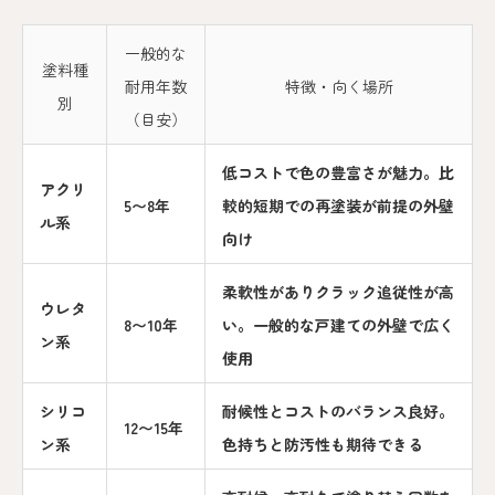
一般的な
塗料種
耐用年数
特徴・向く場所
別
（目安）
低コストで色の豊富さが魅力。比
アクリ
5〜8年
較的短期での再塗装が前提の外壁
ル系
向け
柔軟性がありクラック追従性が高
ウレタ
8〜10年
い。一般的な戸建ての外壁で広く
ン系
使用
シリコ
耐候性とコストのバランス良好。
12〜15年
ン系
色持ちと防汚性も期待できる