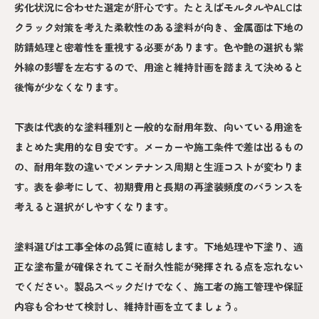
劣化状況に合わせた選定が肝心です。たとえばモルタルやALCは
クラック対策を考えた柔軟性のある塗料が向き、金属面は下地の
防錆処理と密着性を重視する必要があります。色や艶の選択も紫
外線の影響を左右するので、用途と維持計画を踏まえて決めると
後悔が少なくなります。
下表は代表的な塗料種別と一般的な耐用年数、向いている用途を
まとめた実用的な目安です。メーカーや施工条件で差は出るもの
の、耐用年数の違いでメンテナンス周期と生涯コストが変わりま
す。表を参考にして、初期費用と長期の再塗装頻度のバランスを
考えると選択がしやすくなります。
塗料選びは工事全体の品質に直結します。下地処理や下塗り、適
正な塗布量が確保されてこそ耐久性能が発揮される点を忘れない
でください。製品スペックだけでなく、施工者の施工管理や保証
内容も合わせて検討し、維持計画を立てましょう。