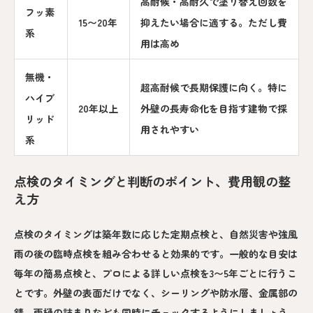
高耐候・高耐久で塗り替え回数を
フッ素
15〜20年
抑えたい場合に適する。ただし費
系
用は高め
無機・
超高耐候で長期保護に向く。特に
ハイブ
20年以上
外壁の長寿命化を目指す建物で採
リッド
用されやすい
系
点検のタイミングと判断のポイント、費用観の整
え方
点検のタイミングは築年数に応じた定期点検と、自然災害や強風
雨の後の臨時点検を組み合わせると効果的です。一般的な目安は
毎年の簡易点検と、プロによる詳しい点検を3〜5年ごとに行うこ
とです。外壁の表面だけでなく、シーリングや防水層、金属部の
錆、雨樋の詰まりなども同時にチェックするようにしましょう。