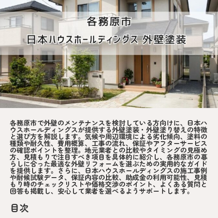
各務原市で外壁のメンテナンスを検討している方向けに、日本ハ
ウスホールディングスが提供する外壁塗装・外壁塗り替えの特徴
と選び方を解説します。気候や周辺環境による劣化傾向、塗料の
種類や耐久性、費用概算、工事の流れ、保証やアフターサービス
の確認ポイントを整理。地元業者との比較やタイミングの見極め
方、見積もりで注目すべき項目を具体的に紹介し、各務原市の暮
らしに合った最適な外壁リフォームを選ぶための実用的なガイド
を提供します。さらに、日本ハウスホールディングスの施工事例
や耐候試験データ、保証内容の比較、助成金の利用可能性、見積
もり時のチェックリストや価格交渉のポイント、よくある質問と
回答も掲載し、安心して業者を選べるようサポートします。
目次