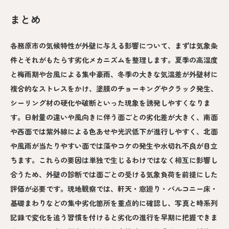
まとめ
各務原市の気候特性が外壁に与える影響について、まずは気象条
件とそれがもたらす劣化メカニズムを整理します。夏季の高湿度
と梅雨期や台風による集中豪雨、冬季の大きな気温差が外壁材に
複合的なストレスをかけ、塗膜のチョーキングやクラック発生、
シーリング材の硬化や破断といった現象を誘発しやすくなりま
す。日射量の違いや風向きに伴う面ごとの劣化差が大きく、南面
や西面では紫外線による色あせや光沢低下が進行しやすく、北面
や風雨が当たりやすい面では藻やコケの発生や水切れ不良が目立
ちます。これらの要因は単独で生じるわけではなく相互に影響し
合うため、外壁の診断では面ごとの受ける気象負荷を前提にした
評価が必要です。現地観察では、軒天・窓廻り・バルコニー床・
基礎まわりなどの集中劣化箇所を重点的に確認し、写真と時系列
記録で変化を追う習慣を付けると劣化の進行を早期に把握できま