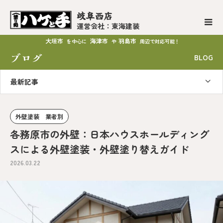
岐阜西店
運営会社：東海建装
大垣市
海津市
羽島市
を中心に
や
周辺で対応可能！
ブログ
BLOG
最新記事
外壁塗装 業者別
各務原市の外壁：日本ハウスホールディング
スによる外壁塗装・外壁塗り替えガイド
2026.03.22