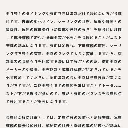
塗り替えのタイミングや費用判断は年数だけで決めない方が合理
的です。表面の劣化サイン、シーリングの状態、屋根や軒裏との
関係性、周囲の環境条件（沿岸部や日照の強さ）を総合的に評価
して部分補修で済むか全面塗装が必要かを見極めることがコスト
管理の基本になります。費用は足場代、下地補修の範囲、シーリ
ング打ち替えの有無、塗料のランクで大きく変動しますから、複
数業者の見積もりを比較する際には工程ごとの内訳、使用塗料の
メーカー名や型番、塗布回数と膜厚目標値が明示されているかを
必ず確認してください。耐用年数の長い塗料は初期投資が高くな
りがちですが、次回塗替えまでの期間を延ばすことでトータルコ
ストが下がる場合が多いので、寿命と費用のバランスを長期視点
で検討することが重要になります。
長期的な維持計画としては、定期点検の習慣化と記録管理、早期
補修の優先順位付け、契約時の仕様と保証内容の明確化が基本に