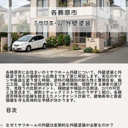
各務原市にお住まいのミサワホーム外壁について、外壁塗装と外
壁塗り替えの基礎から応用までを丁寧に解説します。劣化のサイ
ンや最適な塗り替え時期、塗料の種類別の耐久性と費用目安、施
工工程、足場や近隣対策など工事の実務、信頼できる業者の選び
方、見積りの比較ポイント、補助金や保証の活用法、DIYの可否
と注意点まで、実例とチェックリストでわかりやすく紹介。各務
原市特有の気候を踏まえたメンテナンス計画で、建物寿命と資産
価値を守る具体的な手順が分かります。
目次
なぜミサワホームの外壁は定期的な外壁塗装が必要なのか？