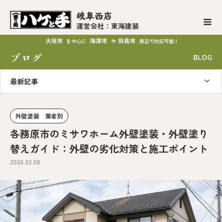
岐阜西店
運営会社：東海建装
大垣市
海津市
羽島市
を中心に
や
周辺で対応可能！
ブログ
BLOG
最新記事
外壁塗装 業者別
各務原市のミサワホーム外壁塗装・外壁塗り
替えガイド：外壁の劣化対策と施工ポイント
2026.03.08