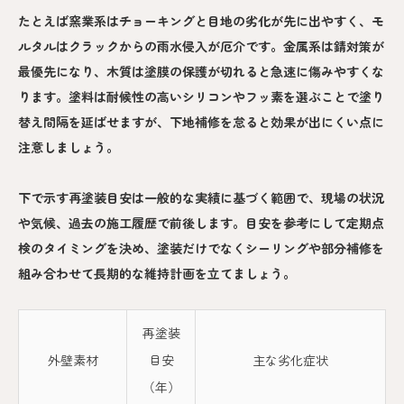
たとえば窯業系はチョーキングと目地の劣化が先に出やすく、モ
ルタルはクラックからの雨水侵入が厄介です。金属系は錆対策が
最優先になり、木質は塗膜の保護が切れると急速に傷みやすくな
ります。塗料は耐候性の高いシリコンやフッ素を選ぶことで塗り
替え間隔を延ばせますが、下地補修を怠ると効果が出にくい点に
注意しましょう。
下で示す再塗装目安は一般的な実績に基づく範囲で、現場の状況
や気候、過去の施工履歴で前後します。目安を参考にして定期点
検のタイミングを決め、塗装だけでなくシーリングや部分補修を
組み合わせて長期的な維持計画を立てましょう。
再塗装
外壁素材
目安
主な劣化症状
（年）