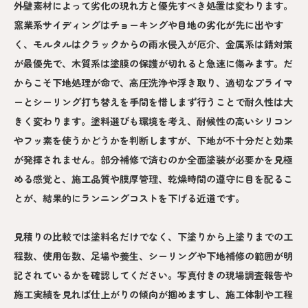
外壁素材によって劣化の現れ方と優先すべき処置は変わります。
窯業系サイディングはチョーキングや目地の劣化が先に出やす
く、モルタルはクラックからの雨水侵入が厄介、金属系は錆対策
が最優先で、木質系は塗膜の保護が切れると急速に傷みます。だ
からこそ下地処理が命で、高圧洗浄や浮き取り、適切なプライマ
ーとシーリング打ち替えを手間を惜しまず行うことで耐久性は大
きく変わります。塗料選びも環境を考え、耐候性の高いシリコン
やフッ素を使うかどうかを判断しますが、下地が不十分だと効果
が発揮されません。部分補修で済むのか全面塗装が必要かを見極
める感覚と、施工品質や膜厚管理、乾燥時間の遵守に目を配るこ
とが、結果的にランニングコストを下げる近道です。
見積りの比較では塗料名だけでなく、下塗りから上塗りまでの工
程数、使用缶数、足場や養生、シーリングや下地補修の範囲が明
記されているかを確認してください。写真付きの現場調査報告や
施工実績を見れば仕上がりの傾向が掴めますし、施工体制や工程