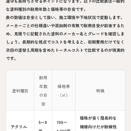
遵守も長持ちさせるポイントになります。以下の比較表は一般的
な塗料種別の耐用年数と価格帯の目安です。
表の数値は目安として扱い、施工環境や下地状況で変動します。
メーカーごとの仕様違いや添加剤の有無で耐用目安が前後するた
め、見積りに記載された塗料のメーカー名とグレードを確認しま
しょう。長期的な視点でコストを考えると、初期費用だけでなく
次回の塗替え周期を含めたトータルコストで比較するのが現実的
です。
耐用
年数
価格帯
塗料種別
特徴
の目
（㎡）
安
価格が安く簡易的な
5〜8
700〜
アクリル
補修向けだが耐候性