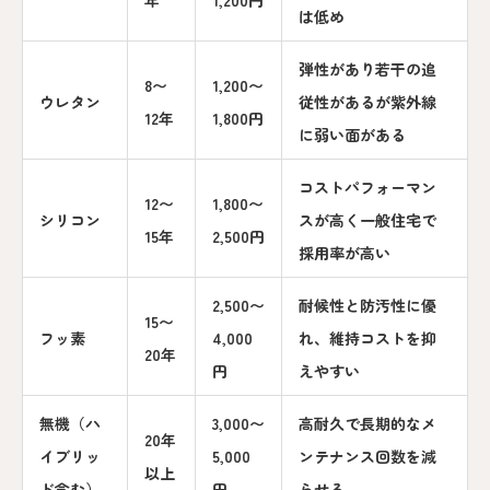
年
1,200円
は低め
弾性があり若干の追
8〜
1,200〜
ウレタン
従性があるが紫外線
12年
1,800円
に弱い面がある
コストパフォーマン
12〜
1,800〜
シリコン
スが高く一般住宅で
15年
2,500円
採用率が高い
2,500〜
耐候性と防汚性に優
15〜
フッ素
4,000
れ、維持コストを抑
20年
円
えやすい
無機（ハ
3,000〜
高耐久で長期的なメ
20年
イブリッ
5,000
ンテナンス回数を減
以上
ド含む）
円
らせる