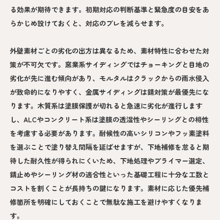
る効果が期待できます。初期対応の判断基準と緊急度の目安をあ
らかじめ設けておくと、対応のブレを減らせます。
外壁素材ごとの劣化の出方は異なるため、素材特性に合わせた対
策が不可欠です。窯業系サイディングではチョーキングと目地の
劣化が先に進む傾向があり、モルタルはクラックからの雨水侵入
が致命的になりやすく、金属サイディングは錆対策が最優先にな
ります。木質系は塗膜保護が切れると急速に劣化が進行します
し、ALCやコンクリート系は塗膜の透湿性やシーリングとの相性
を考慮する必要があります。耐候性の高いシリコンやフッ素塗料
を選ぶことで塗り替え間隔を延ばせますが、下地補修を怠ると期
待した耐久性が得られにくいため、下地処理やプライマー選定、
錆止めやシーリング材の適合性といった基礎工程に十分な工数と
コストを割くことが長持ちの鍵になります。素材に応じた優先補
修箇所を明確にしておくことで無駄な施工を避けやすくなりま
す。