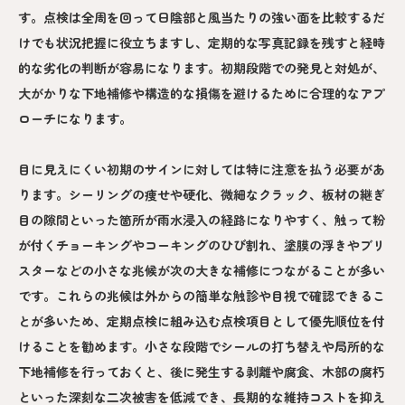
す。点検は全周を回って日陰部と風当たりの強い面を比較するだ
けでも状況把握に役立ちますし、定期的な写真記録を残すと経時
的な劣化の判断が容易になります。初期段階での発見と対処が、
大がかりな下地補修や構造的な損傷を避けるために合理的なアプ
ローチになります。
目に見えにくい初期のサインに対しては特に注意を払う必要があ
ります。シーリングの痩せや硬化、微細なクラック、板材の継ぎ
目の隙間といった箇所が雨水浸入の経路になりやすく、触って粉
が付くチョーキングやコーキングのひび割れ、塗膜の浮きやブリ
スターなどの小さな兆候が次の大きな補修につながることが多い
です。これらの兆候は外からの簡単な触診や目視で確認できるこ
とが多いため、定期点検に組み込む点検項目として優先順位を付
けることを勧めます。小さな段階でシールの打ち替えや局所的な
下地補修を行っておくと、後に発生する剥離や腐食、木部の腐朽
といった深刻な二次被害を低減でき、長期的な維持コストを抑え