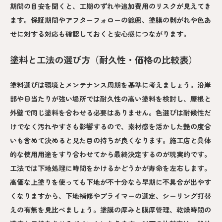
期間の目安を聞くと、工期のずれや追加費用のリスクが見えてき
ます。保証期間やアフターフォローの範囲、塗膜の剥がれや色あ
せに対する対応も確認しておくと安心感につながります。
塗料と工法の選び方（耐久性・価格の比較表）
塗料選びは環境とメンテナンス周期を基準に考えましょう。沿岸
部や日当たりが強い場所では耐久性の高い塗料を検討し、屋根と
外壁で同じ塗料を合わせる必要はありません。色選びは耐候性だ
けでなく汚れやすさも影響するので、素材感を活かした艶の度合
いも含めて決めると見た目の持ちが良くなります。施工店と具体
的な使用用途をすり合わせてから最終決定するのが現実的です。
工法では下地処理に時間をかけるかどうかが寿命を左右します。
高価な上塗りを使っても下地が不十分なら早期に不具合が出やす
くなりますから、下地補修やプライマーの選定、シーリング打替
えの有無を見比べましょう。塗膜の厚みと膜厚管理、乾燥時間の