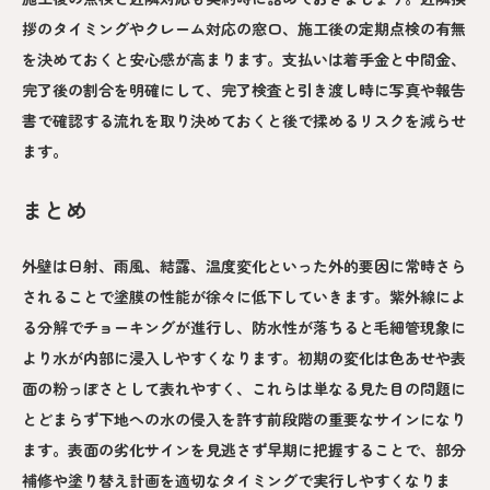
拶のタイミングやクレーム対応の窓口、施工後の定期点検の有無
を決めておくと安心感が高まります。支払いは着手金と中間金、
完了後の割合を明確にして、完了検査と引き渡し時に写真や報告
書で確認する流れを取り決めておくと後で揉めるリスクを減らせ
ます。
まとめ
外壁は日射、雨風、結露、温度変化といった外的要因に常時さら
されることで塗膜の性能が徐々に低下していきます。紫外線によ
る分解でチョーキングが進行し、防水性が落ちると毛細管現象に
より水が内部に浸入しやすくなります。初期の変化は色あせや表
面の粉っぽさとして表れやすく、これらは単なる見た目の問題に
とどまらず下地への水の侵入を許す前段階の重要なサインになり
ます。表面の劣化サインを見逃さず早期に把握することで、部分
補修や塗り替え計画を適切なタイミングで実行しやすくなりま