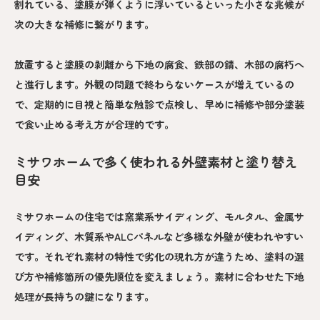
割れている、塗膜が弾くように浮いているといった小さな兆候が
次の大きな補修に繋がります。
放置すると塗膜の剥離から下地の腐食、鉄部の錆、木部の腐朽へ
と進行します。外観の問題で終わらないケースが増えているの
で、定期的に目視と簡単な触診で点検し、早めに補修や部分塗装
で食い止める考え方が合理的です。
ミサワホームで多く使われる外壁素材と塗り替え
目安
ミサワホームの住宅では窯業系サイディング、モルタル、金属サ
イディング、木質系やALCパネルなど多様な外壁が使われやすい
です。それぞれ素材の特性で劣化の現れ方が違うため、塗料の選
び方や補修箇所の優先順位を変えましょう。素材に合わせた下地
処理が長持ちの鍵になります。