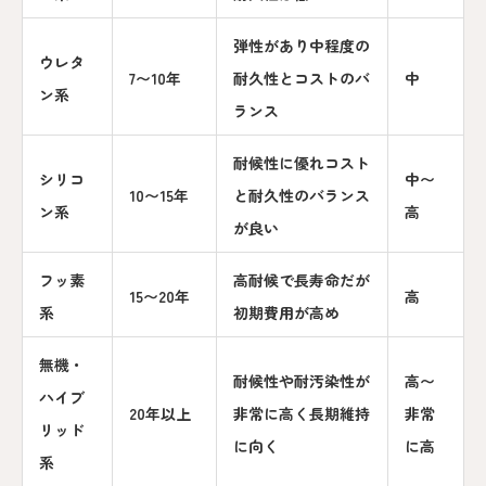
弾性があり中程度の
ウレタ
7〜10年
耐久性とコストのバ
中
ン系
ランス
耐候性に優れコスト
シリコ
中〜
10〜15年
と耐久性のバランス
ン系
高
が良い
フッ素
高耐候で長寿命だが
15〜20年
高
系
初期費用が高め
無機・
耐候性や耐汚染性が
高〜
ハイブ
20年以上
非常に高く長期維持
非常
リッド
に向く
に高
系