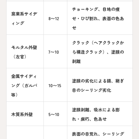
チョーキング、目地の痩
窯業系サイデ
8〜12
せ・ひび割れ、表面の色あ
ィング
せ
クラック（ヘアクラックか
モルタル外壁
7〜10
ら構造クラック）、塗膜の
（左官）
剥離
金属サイディ
塗膜の劣化による錆、継ぎ
ング（ガルバ
10〜15
目のシーリング劣化
等）
塗膜剥離、吸水による膨
木質系外壁
5〜10
れ・腐朽、色あせ
表面の目荒れ、シーリング