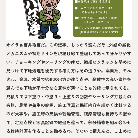
オイラぁ吉井亀吉だ。この記事、しっかり読んだぞ…外壁の劣化
メカニズムや初期サインを現場目線で整理してあって分かりやす
い。チョーキングやシーリングの痩せ、微細なクラックを早めに
見つけて下地処理を優先する考え方はその通りや。窯業系、モル
タル、金属、木質で劣化の出方が違う点や、耐候性の高い塗料を
選んでも下地が不十分なら意味が薄いことも的確に示されてる。
見積りでは下塗り・中塗り・上塗りの回数やシーリング打替えの
有無、足場や養生の範囲、施工写真と保証内容を細かく比較する
のが大事や。施工時の天候や乾燥管理、膜厚管理も長持ちの鍵や
で。定期点検と写真記録で経過を追って、部分補修を組み合わせ
る維持計画を作ることを勧めるわ。そないに構えんと、こまめに