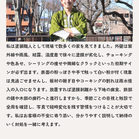
私は塗装職人として現場で数多くの家を見てきました。外壁は紫
外線や雨風、結露、温度差で徐々に塗膜が劣化し、チョーキング
や色あせ、シーリングの痩せや微細なクラックといった初期サイ
ンが必ず出ます。表面の粉っぽさや手で触って白い粉が付く現象
は見過ごせませんし、板材の継ぎ目やコーキングの割れは雨水侵
入の入口になります。放置すれば塗膜剥離から下地の腐食、鉄部
の錆や木部の腐朽へと進行しますから、季節ごとの目視と触診で
全周を確認し、写真で経時変化を残す習慣をつけることが大切で
す。私はお客様の不安に寄り添い、分かりやすく説明して納得の
いく対処を一緒に考えます。