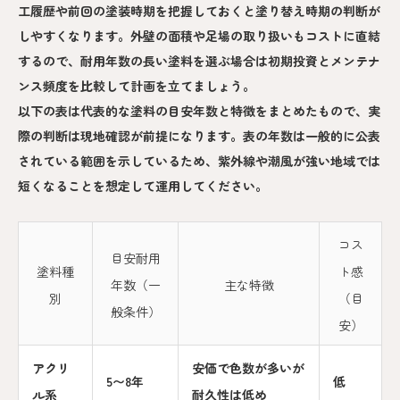
工履歴や前回の塗装時期を把握しておくと塗り替え時期の判断が
しやすくなります。外壁の面積や足場の取り扱いもコストに直結
するので、耐用年数の長い塗料を選ぶ場合は初期投資とメンテナ
ンス頻度を比較して計画を立てましょう。
以下の表は代表的な塗料の目安年数と特徴をまとめたもので、実
際の判断は現地確認が前提になります。表の年数は一般的に公表
されている範囲を示しているため、紫外線や潮風が強い地域では
短くなることを想定して運用してください。
コス
目安耐用
塗料種
ト感
年数（一
主な特徴
別
（目
般条件）
安）
アクリ
安価で色数が多いが
5〜8年
低
ル系
耐久性は低め