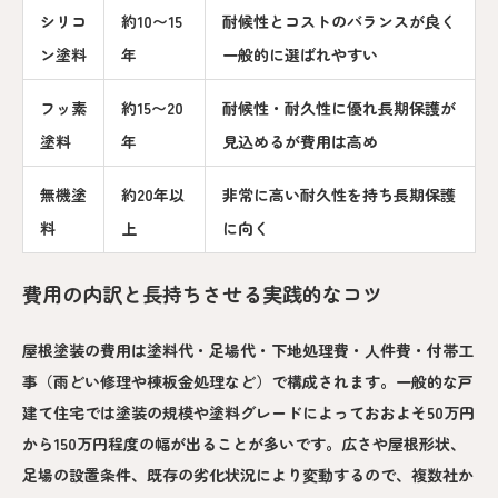
シリコ
約10〜15
耐候性とコストのバランスが良く
ン塗料
年
一般的に選ばれやすい
フッ素
約15〜20
耐候性・耐久性に優れ長期保護が
塗料
年
見込めるが費用は高め
無機塗
約20年以
非常に高い耐久性を持ち長期保護
料
上
に向く
費用の内訳と長持ちさせる実践的なコツ
屋根塗装の費用は塗料代・足場代・下地処理費・人件費・付帯工
事（雨どい修理や棟板金処理など）で構成されます。一般的な戸
建て住宅では塗装の規模や塗料グレードによっておおよそ50万円
から150万円程度の幅が出ることが多いです。広さや屋根形状、
足場の設置条件、既存の劣化状況により変動するので、複数社か