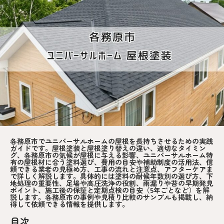
各務原市でユニバーサルホームの屋根を長持ちさせるための実践
ガイドです。屋根塗装と屋根塗り替えの違い、適切なタイミン
グ、各務原市の気候が屋根に与える影響、ユニバーサルホーム特
有の屋根材に合う塗料選び、費用の目安や補助制度の活用法、信
頼できる業者の見極め方、工事の流れと注意点、アフターケアま
で詳しく解説します。具体的には塗料の耐候年数別の選び方、下
地処理の重要性、足場や高圧洗浄の役割、雨漏りや苔の早期発見
ポイント、施工後の保証と定期点検の目安（5年ごとなど）を解
説します。各務原市の事例や見積り比較のサンプルも掲載し、納
得して依頼できる情報を提供します。
目次