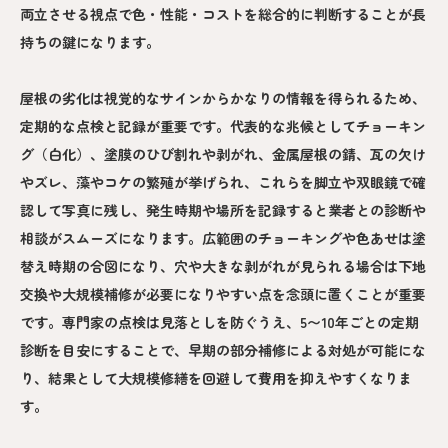
両立させる視点で色・性能・コストを総合的に判断することが長
持ちの鍵になります。
屋根の劣化は視覚的なサインからかなりの情報を得られるため、
定期的な点検と記録が重要です。代表的な兆候としてチョーキン
グ（白化）、塗膜のひび割れや剥がれ、金属屋根の錆、瓦の欠け
やズレ、藻やコケの繁殖が挙げられ、これらを脚立や双眼鏡で確
認して写真に残し、発生時期や場所を記録すると業者との診断や
相談がスムーズになります。広範囲のチョーキングや色あせは塗
替え時期の合図になり、穴や大きな剥がれが見られる場合は下地
交換や大規模補修が必要になりやすい点を念頭に置くことが重要
です。専門家の点検は見落としを防ぐうえ、5〜10年ごとの定期
診断を目安にすることで、早期の部分補修による対処が可能にな
り、結果として大規模修繕を回避して費用を抑えやすくなりま
す。