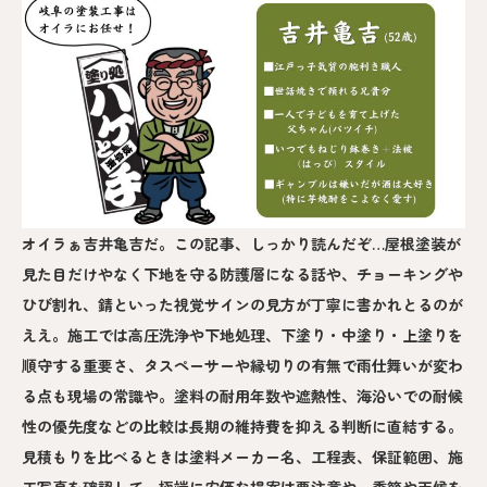
オイラぁ吉井亀吉だ。この記事、しっかり読んだぞ…屋根塗装が
見た目だけやなく下地を守る防護層になる話や、チョーキングや
ひび割れ、錆といった視覚サインの見方が丁寧に書かれとるのが
ええ。施工では高圧洗浄や下地処理、下塗り・中塗り・上塗りを
順守する重要さ、タスペーサーや縁切りの有無で雨仕舞いが変わ
る点も現場の常識や。塗料の耐用年数や遮熱性、海沿いでの耐候
性の優先度などの比較は長期の維持費を抑える判断に直結する。
見積もりを比べるときは塗料メーカー名、工程表、保証範囲、施