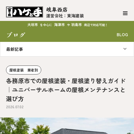
岐阜西店
運営会社：東海建装
大垣市
海津市
羽島市
を中心に
や
周辺で対応可能！
ブログ
BLOG
最新記事
屋根塗装 業者別
各務原市での屋根塗装・屋根塗り替えガイド
｜ユニバーサルホームの屋根メンテナンスと
選び方
2026.07.02