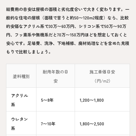
総費用の目安は屋根の面積と劣化度合いで大きく変わります。一
般的な住宅の屋根（面積で言うと約50〜120m2程度）なら、比較
的安価なアクリル系で30万〜60万円、シリコン系で50万〜90万
円、フッ素系や無機系だと70万〜150万円ほどを想定しておくと
安心です。足場費、洗浄、下地補修、廃材処理などを含めた見積
もりで比較しましょう。
耐用年数の目
施工単価目安
塗料種別
安
（円/m2）
アクリル
5〜8年
1,200〜1,800
系
ウレタン
7〜10年
1,800〜2,500
系