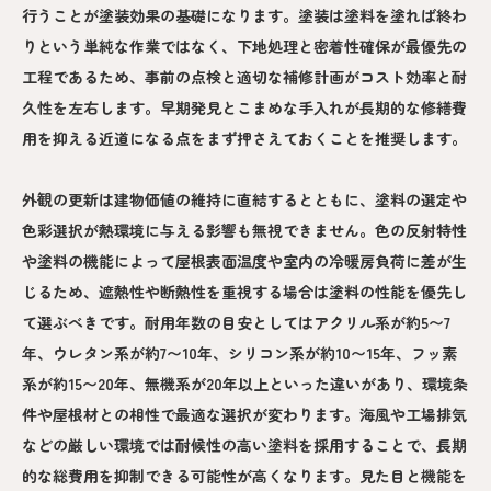
行うことが塗装効果の基礎になります。塗装は塗料を塗れば終わ
りという単純な作業ではなく、下地処理と密着性確保が最優先の
工程であるため、事前の点検と適切な補修計画がコスト効率と耐
久性を左右します。早期発見とこまめな手入れが長期的な修繕費
用を抑える近道になる点をまず押さえておくことを推奨します。
外観の更新は建物価値の維持に直結するとともに、塗料の選定や
色彩選択が熱環境に与える影響も無視できません。色の反射特性
や塗料の機能によって屋根表面温度や室内の冷暖房負荷に差が生
じるため、遮熱性や断熱性を重視する場合は塗料の性能を優先し
て選ぶべきです。耐用年数の目安としてはアクリル系が約5〜7
年、ウレタン系が約7〜10年、シリコン系が約10〜15年、フッ素
系が約15〜20年、無機系が20年以上といった違いがあり、環境条
件や屋根材との相性で最適な選択が変わります。海風や工場排気
などの厳しい環境では耐候性の高い塗料を採用することで、長期
的な総費用を抑制できる可能性が高くなります。見た目と機能を