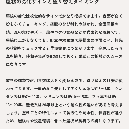
屋根の劣化サインと塗り替えタイミング
屋根の劣化は視覚的なサインでかなり把握できます。表面が白く
粉をふくチョーキング、塗膜のひび割れや剥がれ、金属屋根の
錆、瓦の欠けやズレ、藻やコケの繁殖などが代表的な現象です。
屋根に上がらなくても、脚立や双眼鏡で屋根表面や雨どい、軒先
の状態をチェックすると早期発見につながります。発見したら写
真を撮り、時期や場所を記録しておくと業者との相談がスムーズ
になります。
塗料の種類で耐用年数は大きく変わるので、塗り替えの目安が変
わってきます。一般的な目安としてアクリル系は約5〜7年、ウレ
タン系は約7〜10年、シリコン系は約10〜15年、フッ素系は約
15〜20年、無機系は20年以上という耐久性の違いがあると考えま
しょう。塗料ごとの特性によって防汚性や防水性、伸縮性が違う
ため、屋根材や設置環境に合った選択が長持ちの鍵になります。