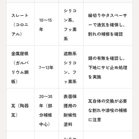
シリコ
スレート
縁切りやタスペーサ
10〜15
ン系、
（コロニ
ーで通気を確保し、
年
フッ素
アル）
割れの補修を確認
系
金属屋根
遮熱系
錆の有無を確認し、
（ガルバ
シリコ
7〜12年
下地にサビ止め処理
リウム鋼
ン、フ
を実施
板）
ッ素系
20〜30
表面保
瓦自体の交換が必要
瓦（陶器
年（部
護用の
な割れや漆喰の補修
瓦）
分補修
耐候性
に注意
中心）
塗料
シリコ