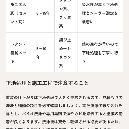
モニエル
吸水性が高く下地処
ン系、
瓦（セメ
8〜15年
理とシーラー選定を
フッ素
ント瓦）
厳密に
系
錆び止
トタン・
錆の進行が早いので
5〜10
め＋シ
亜鉛メッ
下地処理を丁寧に行
年
リコン
キ
う
系
下地処理と施工工程で注意すること
塗装の仕上がりは下地処理で大きく左右されるので、見積もりで
洗浄と補修の項目を必ず確認しましょう。高圧洗浄で苔や汚れを
落とし、バイオ洗浄や専用薬剤で藻やカビを除去すると塗膜の密
着が良くなります。洗浄後は充分に乾燥させる必要があるため、