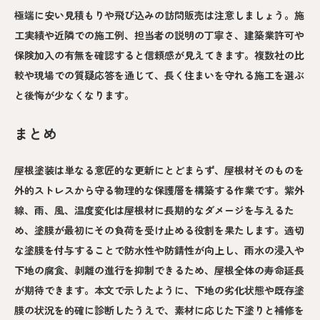
極端に安い見積もりや飛び込みの訪問販売は注意しましょう。施
工実績や近隣での施工例、担当者の説明の丁寧さ、建築業許可や
保険加入の有無を確認すると信頼感が見えてきます。複数社の比
較や現場での質疑応答を通じて、長く住まいを守れる施工を選ぶ
と後悔が少なくなります。
まとめ
屋根塗装は単なる意匠的な更新にとどまらず、屋根材そのものを
外的ストレスから守る物理的な保護層を構築する作業です。紫外
線、雨、風、温度変化は屋根材に長期的なダメージを与えるた
め、塗膜が最初にその負荷を受け止める役割を果たします。適切
な塗膜を付与することで防水性や防錆性が向上し、雨水の浸入や
下地の腐食、剥離の進行を抑制できるため、屋根全体の寿命延長
が期待できます。本文で示したように、下地の劣化状態や既存塗
膜の状況を的確に診断したうえで、素材に応じた下塗りと補修を