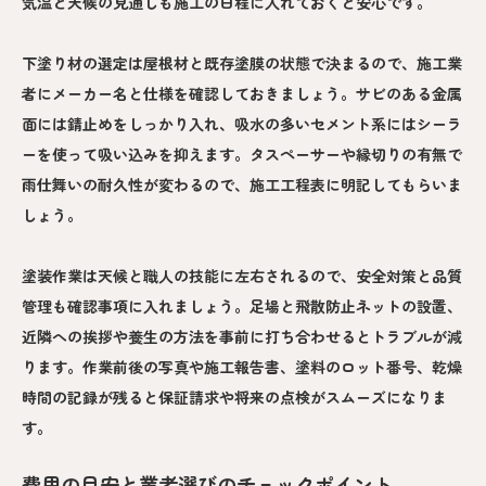
気温と天候の見通しも施工の日程に入れておくと安心です。
下塗り材の選定は屋根材と既存塗膜の状態で決まるので、施工業
者にメーカー名と仕様を確認しておきましょう。サビのある金属
面には錆止めをしっかり入れ、吸水の多いセメント系にはシーラ
ーを使って吸い込みを抑えます。タスペーサーや縁切りの有無で
雨仕舞いの耐久性が変わるので、施工工程表に明記してもらいま
しょう。
塗装作業は天候と職人の技能に左右されるので、安全対策と品質
管理も確認事項に入れましょう。足場と飛散防止ネットの設置、
近隣への挨拶や養生の方法を事前に打ち合わせるとトラブルが減
ります。作業前後の写真や施工報告書、塗料のロット番号、乾燥
時間の記録が残ると保証請求や将来の点検がスムーズになりま
す。
費用の目安と業者選びのチェックポイント