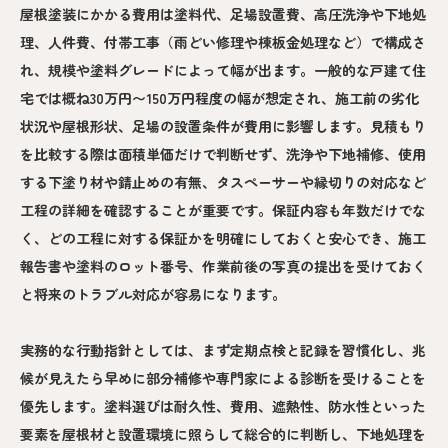
屋根塗装にかかる費用は塗料代、足場設置費、高圧洗浄や下地処
理、人件費、付帯工事（雨どい修理や棟板金処理など）で構成さ
れ、規模や塗料グレードによって幅が出ます。一般的な戸建て住
宅では概ね30万円〜150万円程度の幅が想定され、施工前の劣化
状況や屋根形状、足場の設置条件が費用に影響します。見積もり
を比較する際は面積単価だけで判断せず、洗浄や下地補修、使用
する下塗り材や錆止めの有無、タスペーサーや縁切りの対応など
工程の詳細を確認することが重要です。保証内容も年数だけでな
く、どの工程に対する保証かを明確にしておくと安心でき、施工
報告書や塗料のロット番号、作業前後の写真の提出を受けておく
と将来のトラブル対応が容易になります。
実務的な行動指針としては、まず定期点検と記録を習慣化し、兆
候が見えたら早めに部分補修や専門家による診断を受けることを
優先します。塗料選びは耐久性、費用、遮熱性、防水性といった
要素を屋根材と設置環境に照らして総合的に判断し、下地処理を